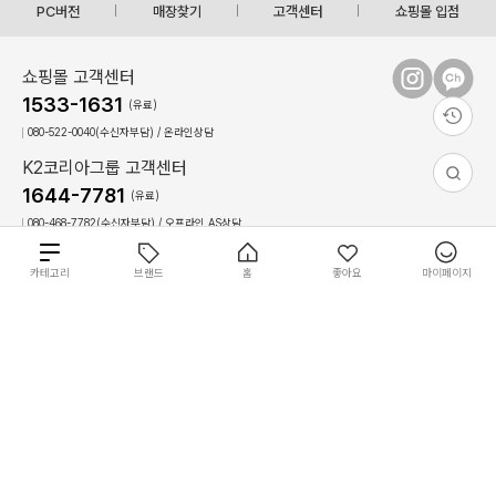
PC버전
매장찾기
고객센터
쇼핑몰 입점
쇼핑몰 고객센터
1533-1631
(유료)
080-522-0040(수신자부담) / 온라인상담
K2코리아그룹 고객센터
1644-7781
(유료)
080-468-7782(수신자부담) / 오프라인,AS상담
상담시간 : 09:00 ~ 17:30(토,일, 공휴일 휴무)
점심시간 : 12:30 ~ 13:30(상담불가)
총
카테고리
브랜드
홈
좋아요
마이페이지
6
0
개
개
상
이용약관
개인정보 처리방침
회사 소개
필
필
원
COPYRIGHT(C)2022 The K-connect Co.,Ltd ALL RIGHTS RESERVED.
별도 주문 안내
재입고 알림 신청
품
상
상
장바구니
바로구매
터
터
금
K.VILLAGE에서 판매되는 일부 상품은 입점한 개별 판매자가 판매하며, K.VILLAGE는 해
품
품
사이즈를 선택하세요.
당 상품의 통신판매중개자로서 거래에 대한 책임을 지지 않습니다.
액
성별
성별
K.VILLAGE에서 배송되는 제품은 온라인 창고와 오프라인 매장에서 출고되고 있습
전체 초기화
전체 초기화
적용
적용
K.VILLAGE
니다.
휴대폰번호
*
필터
사이즈
브랜드
온라인 창고에서 일괄 배송되는 경우에는 구분없이 주문이 가능하나 오프라인 매장
에서 배송되는 경우에는 1개씩 별도 주문이 필요합니다.
컬러
사이즈
아래 표기되어 있는 수량은 온라인 창고에서 일괄 배송이 가능한 수량으로 그 이상의