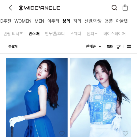
MD추천
WOMEN
MEN
아우터
상의
하의
신발/가방
용품
아울렛
반팔 티셔츠
민소매
맨투맨/후디
스웨터
원피스
베이스레이어
필터
총
개
6
좋아요
좋아