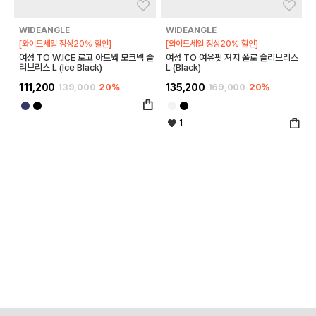
좋아요
좋아
WIDEANGLE
WIDEANGLE
[와이드세일 정상20% 할인]
[와이드세일 정상20% 할인]
여성 TO W.ICE 로고 아트웍 모크넥 슬
여성 TO 여유핏 져지 폴로 슬리브리스
리브리스 L (Ice Black)
L (Black)
111,200
139,000
20%
135,200
169,000
20%
1