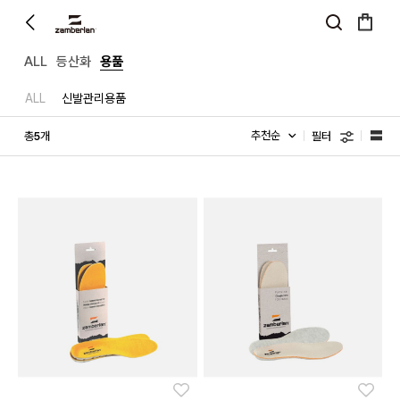
ALL
등산화
용품
ALL
신발관리용품
필터
총
개
5
좋아요
좋아