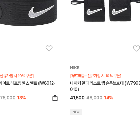
NIKE
신규가입 시 10% 쿠폰]
[무료배송+신규가입 시 10% 쿠폰]
웨이트 리프팅 헬스 벨트 (IW8012-
나이키 알파 리스트 랩 손목보호대 (IW7998
010)
75,000
13%
41,500
48,000
14%
NEW