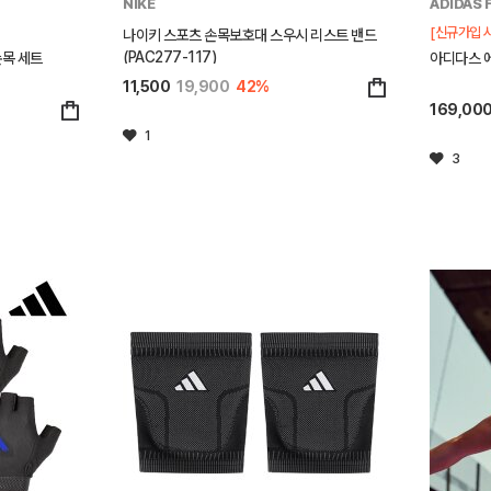
NIKE
ADIDAS 
[신규가입 시
나이키 스포츠 손목보호대 스우시 리스트 밴드
(PAC277-117)
손목 세트
아디다스 
11,500
19,900
42%
169,00
1
3