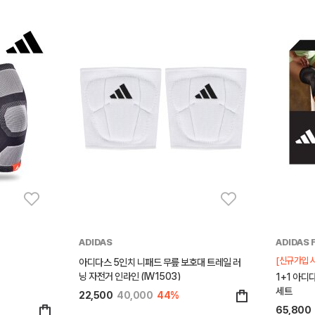
ADIDAS
ADIDAS 
[신규가입 시
아디다스 5인치 니패드 무릎 보호대 트레일 러
닝 자전거 인라인 (IW1503)
1+1 아
세트
22,500
40,000
44%
65,800