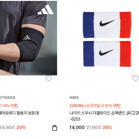
FITNESS
NIKE
 10% 쿠폰]
[무료배송+신규가입 시 10% 쿠폰]
에어로레디 팔꿈치 보호대
나이키 스우시 더블와이드 손목밴드 (AC22
-620)
34,800
20%
14,000
21,900
36%