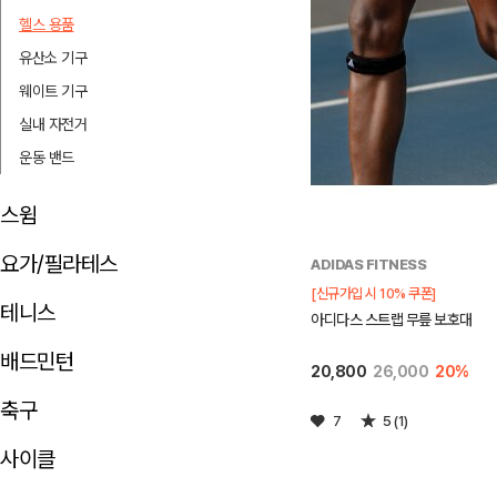
헬스 용품
유산소 기구
웨이트 기구
실내 자전거
운동 밴드
스윔
요가/필라테스
ADIDAS FITNESS
[신규가입 시 10% 쿠폰]
테니스
아디다스 스트랩 무릎 보호대
배드민턴
20,800
26,000
20%
축구
7
5 (1)
사이클