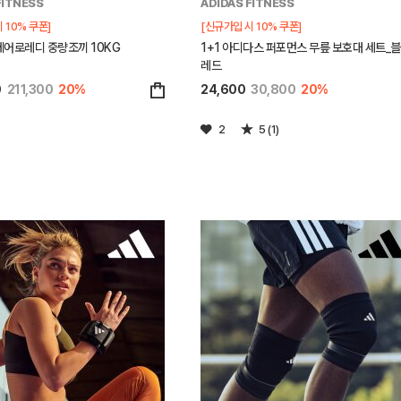
FITNESS
ADIDAS FITNESS
 10% 쿠폰]
[신규가입 시 10% 쿠폰]
에어로레디 중량조끼 10KG
1+1 아디다스 퍼포먼스 무릎 보호대 세트_블
레드
0
211,300
20%
24,600
30,800
20%
2
5 (1)