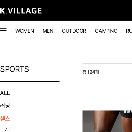
WOMEN
MEN
OUTDOOR
CAMPING
R
SPORTS
총
124
개
ALL
러닝
헬스
ALL