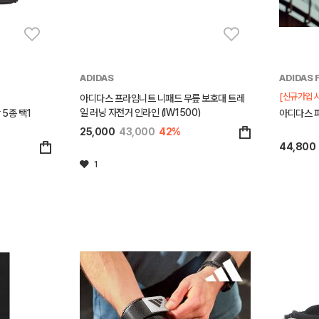
ADIDAS
ADIDAS 
[신규가입 시
아디다스 프라임니트 니패드 무릎 보호대 트레
일 러닝 자전거 인라인 (IW1500)
5종 택1
아디다스 퍼
25,000
43,000
42%
44,800
1