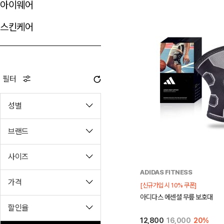
아이웨어
스킨케어
필터
성별
브랜드
사이즈
ADIDAS FITNESS
가격
[신규가입 시 10% 쿠폰]
아디다스 에센셜 무릎 보호대
할인율
12,800
16,000
20%