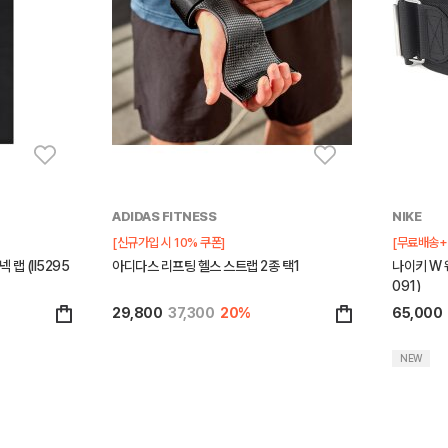
ADIDAS FITNESS
NIKE
[신규가입 시 10% 쿠폰]
[무료배송+
랩 (II5295
아디다스 리프팅 헬스 스트랩 2종 택1
나이키 W 
091)
29,800
37,300
20%
65,000
NEW