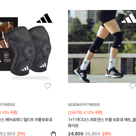
FITNESS
ADIDAS FITNESS
 10% 쿠폰]
[신규가입 시 10% 쿠폰]
디다스 에어로레디 엘리트 무릎보호대
1+1 아디다스 퍼포먼스 무릎 보호대 세트_블
화이트
82,800
21%
24,600
30,800
20%