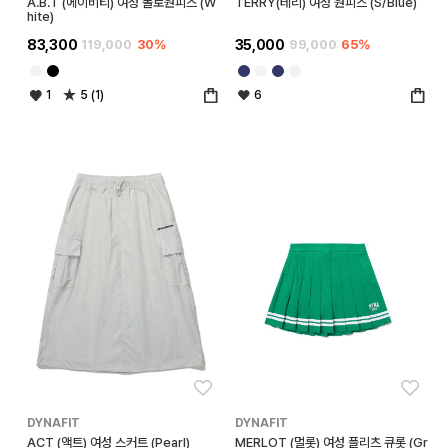
A.B.T (에이비티) 여성 폴로원피스 (W
TERRY(테리) 여성 원피스 (S/Blue)
hite)
83,300
119,000
30%
35,000
99,000
65%
1
5 (1)
6
좋아요
좋아
DYNAFIT
DYNAFIT
ACT (액트) 여성 스커트 (Pearl)
MERLOT (멀롯) 여성 플리츠 큐롯 (Gr