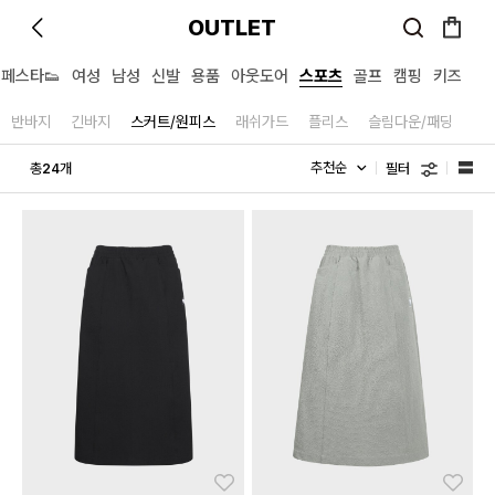
OUTLET
페스타👟
여성
남성
신발
용품
아웃도어
스포츠
골프
캠핑
키즈
반바지
긴바지
스커트/원피스
래쉬가드
플리스
슬림다운/패딩
필터
총
개
24
좋아요
좋아