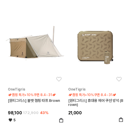
좋아요
좋아
OneTigris
OneTigris
🏕️캠핑 특가+10%쿠폰 8.4~31🏕️
🏕️캠핑 특가+10%쿠폰 8.4~31🏕️
[원티그리스] 불뱃 캠핑 타프 Brown
[원티그리스] 휴대용 에어 쿠션 방석 (B
rown)
98,100
172,900
43%
21,000
5