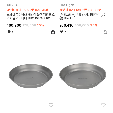
KOVEA
OneTigris
🏕️캠핑 특가+10%쿠폰 8.4~31🏕️
🏕️캠핑 특가+10%쿠폰 8.4~31🏕️
코베아 구이바다 세라믹 블랙 캠핑용 오
[원티그리스] 스텔라 사계절 텐트 (2인
리지널 가스버너 BBQ KGG-2101M
용) Black
U
160,200
178,000
10%
256,410
400,000
36%
6
7
좋아요
좋아