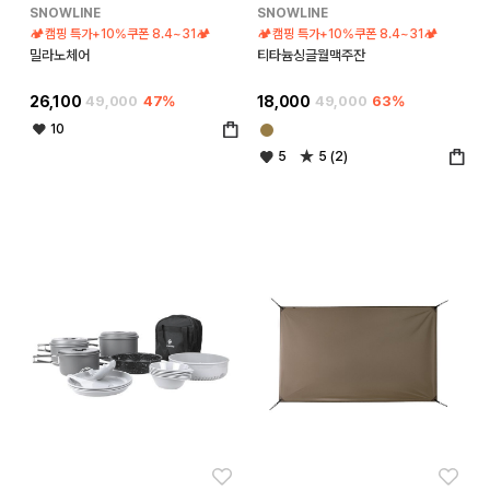
SNOWLINE
SNOWLINE
🏕️캠핑 특가+10%쿠폰 8.4~31🏕️
🏕️캠핑 특가+10%쿠폰 8.4~31🏕️
밀라노체어
티타늄싱글월맥주잔
26,100
49,000
47%
18,000
49,000
63%
10
5
5 (2)
좋아요
좋아