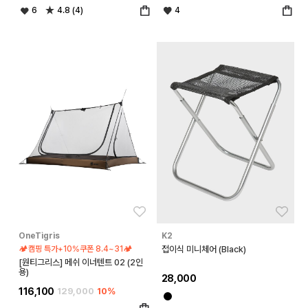
6
4.8 (4)
4
좋아요
좋아
OneTigris
K2
🏕️캠핑 특가+10%쿠폰 8.4~31🏕️
접이식 미니체어 (Black)
[원티그리스] 메쉬 이너텐트 02 (2인
용)
28,000
116,100
129,000
10%