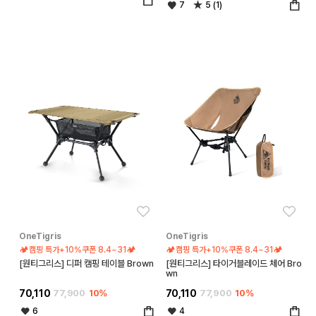
7
5 (1)
좋아요
좋아
OneTigris
OneTigris
🏕️캠핑 특가+10%쿠폰 8.4~31🏕️
🏕️캠핑 특가+10%쿠폰 8.4~31🏕️
[원티그리스] 디퍼 캠핑 테이블 Brown
[원티그리스] 타이거블레이드 체어 Bro
wn
70,110
77,900
10%
70,110
77,900
10%
6
4