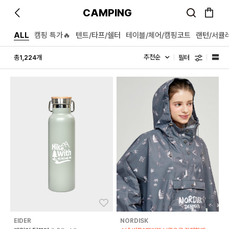
CAMPING
ALL
캠핑 특가🔥
텐트/타프/쉘터
테이블/체어/캠핑코트
랜턴/서큘
필터
총
개
1,224
좋아요
좋아
EIDER
NORDISK