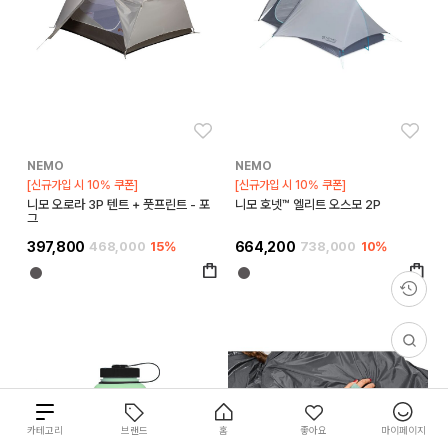
좋아요
좋아
NEMO
NEMO
[신규가입 시 10% 쿠폰]
[신규가입 시 10% 쿠폰]
니모 오로라 3P 텐트 + 풋프린트 - 포
니모 호넷™ 엘리트 오스모 2P
그
397,800
468,000
15%
664,200
738,000
10%
1,2
총
카테고리
브랜드
홈
좋아요
마이페이지