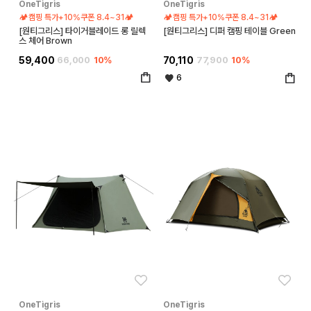
OneTigris
OneTigris
🏕️캠핑 특가+10%쿠폰 8.4~31🏕️
🏕️캠핑 특가+10%쿠폰 8.4~31🏕️
[원티그리스] 타이거블레이드 롱 릴렉
[원티그리스] 디퍼 캠핑 테이블 Green
스 체어 Brown
59,400
66,000
10%
70,110
77,900
10%
6
좋아요
좋아
OneTigris
OneTigris