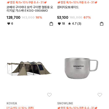
🏕️캠핑 특가+10%쿠폰 8.4~31🏕️
🏕️캠핑 특가+10%쿠폰 8.4~31🏕️
코베아 구이바다 모카 구이팬 캠핑용 오
원터치오토쉐이드
리지널 가스버너 KGG-0904MO
128,700
143,000
10%
53,100
160,000
67%
6
18
4.7 (3)
좋아요
좋아
KOVEA
SNOWLINE
[신규가입 시 10% 쿠폰]
🏕️캠핑 특가+10%쿠폰 8.4~31🏕️