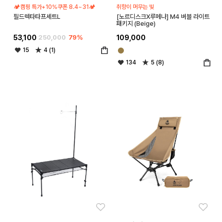
🏕️캠핑 특가+10%쿠폰 8.4~31🏕️
취향이 머무는 빛
필드렉타타프세트L
[노르디스크X루메나] M4 버블 라이트
패키지 (Beige)
53,100
250,000
79%
109,000
15
4 (1)
134
5 (8)
좋아요
좋아