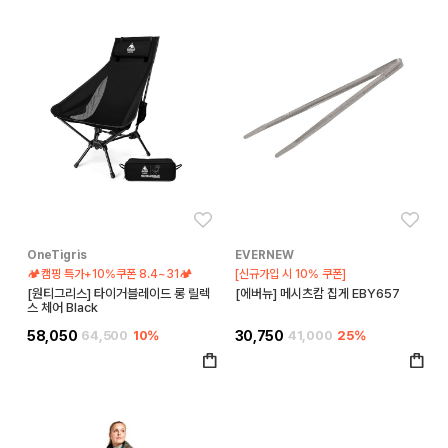
좋아요
좋아
OneTigris
EVERNEW
🏕️캠핑 특가+10%쿠폰 8.4~31🏕️
[신규가입 시 10% 쿠폰]
[원티그리스] 타이거블레이드 롱 릴렉
[에버뉴] 메시츠캄 집게 EBY657
스 체어 Black
58,050
64,500
10%
30,750
41,000
25%