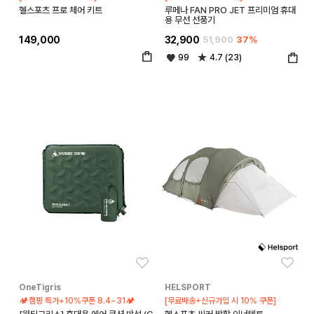
헬스포츠 프로 체어 키트
루메나 FAN PRO JET 프리미엄 휴대
용 무선 선풍기
149,000
32,900
51,900
37%
99
4.7 (23)
좋아요
좋아
OneTigris
HELSPORT
🏕️캠핑 특가+10%쿠폰 8.4~31🏕️
[무료배송+신규가입 시 10% 쿠폰]