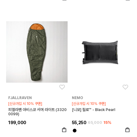
좋아요
좋아
FJALLRAVEN
NEMO
[신규가입 시 10% 쿠폰]
[신규가입 시 10% 쿠폰]
피엘라벤 아비스코 서머 라이트 (3320
[니모] 필로™ - Black Pearl
0099)
199,000
55,250
65,000
15%