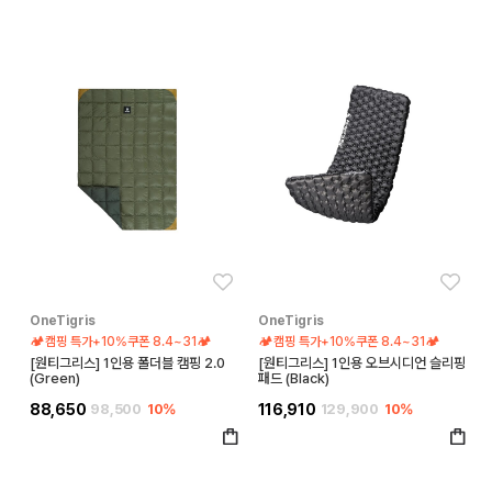
좋아요
좋아
OneTigris
OneTigris
🏕️캠핑 특가+10%쿠폰 8.4~31🏕️
🏕️캠핑 특가+10%쿠폰 8.4~31🏕️
[원티그리스] 1인용 폴더블 캠핑 2.0
[원티그리스] 1인용 오브시디언 슬리핑
(Green)
패드 (Black)
88,650
98,500
10%
116,910
129,900
10%