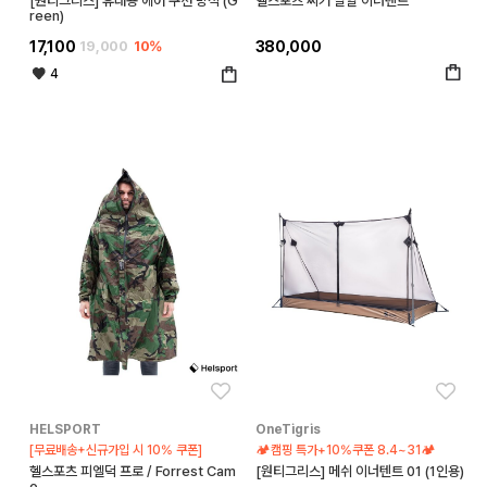
[원티그리스] 휴대용 에어 쿠션 방석 (G
헬스포츠 씨커 발할 이너텐트
reen)
17,100
19,000
10%
380,000
4
좋아요
좋아
HELSPORT
OneTigris
[무료배송+신규가입 시 10% 쿠폰]
🏕️캠핑 특가+10%쿠폰 8.4~31🏕️
헬스포츠 피엘덕 프로 / Forrest Cam
[원티그리스] 메쉬 이너텐트 01 (1인용)
o