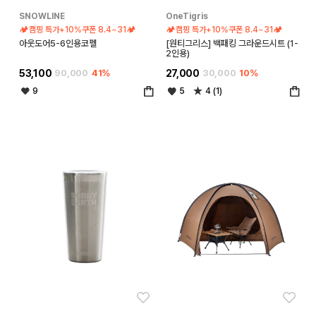
SNOWLINE
OneTigris
🏕️캠핑 특가+10%쿠폰 8.4~31🏕️
🏕️캠핑 특가+10%쿠폰 8.4~31🏕️
아웃도어5-6인용코펠
[원티그리스] 백패킹 그라운드시트 (1-
2인용)
53,100
90,000
41%
27,000
30,000
10%
9
5
4 (1)
좋아요
좋아