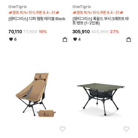
OneTigris
OneTigris
🏕️캠핑 특가+10%쿠폰 8.4~31🏕️
🏕️캠핑 특가+10%쿠폰 8.4~31🏕️
[원티그리스] 디퍼 캠핑 테이블 Black
[원티그리스] 록쉴드 부시크래프트 타
프 텐트 (1-2인용)
70,110
77,900
10%
305,910
420,900
27%
6
4
좋아요
좋아