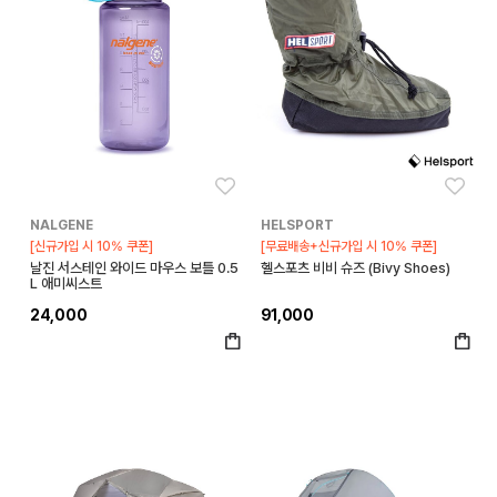
좋아요
좋아
NALGENE
HELSPORT
[신규가입 시 10% 쿠폰]
[무료배송+신규가입 시 10% 쿠폰]
날진 서스테인 와이드 마우스 보틀 0.5
헬스포츠 비비 슈즈 (Bivy Shoes)
L 애미씨스트
24,000
91,000