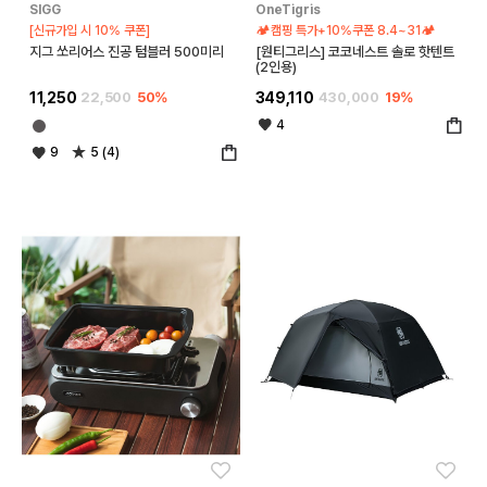
SIGG
OneTigris
[신규가입 시 10% 쿠폰]
🏕️캠핑 특가+10%쿠폰 8.4~31🏕️
지그 쏘리어스 진공 텀블러 500미리
[원티그리스] 코코네스트 솔로 핫텐트
(2인용)
11,250
22,500
50%
349,110
430,000
19%
4
9
5 (4)
좋아요
좋아