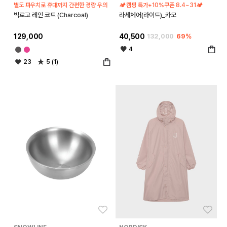
별도 파우치로 휴대까지 간편한 경량 우의
🏕️캠핑 특가+10%쿠폰 8.4~31🏕️
빅로고 레인 코트 (Charcoal)
라세체어(라이트)_카모
129,000
40,500
132,000
69%
4
23
5 (1)
좋아요
좋아