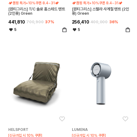
🏕️캠핑 특가+10%쿠폰 8.4~31🏕️
🏕️캠핑 특가+10%쿠폰 8.4~31🏕️
[원티그리스] T/C 솔로 홈스테드 텐트
[원티그리스] 스텔라 사계절 텐트 (2인
(2인용) Green
용) Green
441,810
700,900
37%
256,410
400,000
36%
5
5
좋아요
좋아
HELSPORT
LUMENA
[신규가입 시 10% 쿠폰]
[신규가입 시 10% 쿠폰]