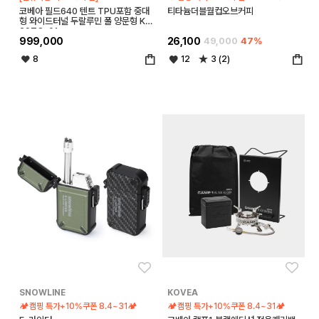
코베아 필드640 텐트 TPU포함 중대
티타늄더블월컵오브커피
형 와이드터널 두랄루민 폴 양문형 KEC
29TO-01
999,000
26,100
49,000
47%
8
12
3 (2)
좋아요
좋아
SNOWLINE
KOVEA
🏕️캠핑 특가+10%쿠폰 8.4~31🏕️
🏕️캠핑 특가+10%쿠폰 8.4~31🏕️