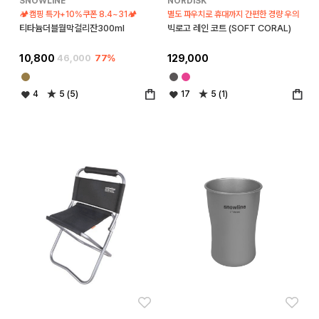
SNOWLINE
NORDISK
🏕️캠핑 특가+10%쿠폰 8.4~31🏕️
별도 파우치로 휴대까지 간편한 경량 우의
티타늄더블월막걸리잔300ml
빅로고 레인 코트 (SOFT CORAL)
10,800
46,000
77%
129,000
4
5 (5)
17
5 (1)
좋아요
좋아