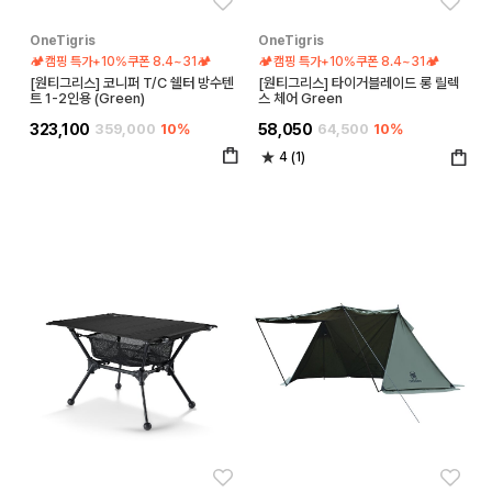
좋아요
좋아
OneTigris
OneTigris
🏕️캠핑 특가+10%쿠폰 8.4~31🏕️
🏕️캠핑 특가+10%쿠폰 8.4~31🏕️
[원티그리스] 코니퍼 T/C 쉘터 방수텐
[원티그리스] 타이거블레이드 롱 릴렉
트 1-2인용 (Green)
스 체어 Green
323,100
359,000
10%
58,050
64,500
10%
4 (1)
좋아요
좋아