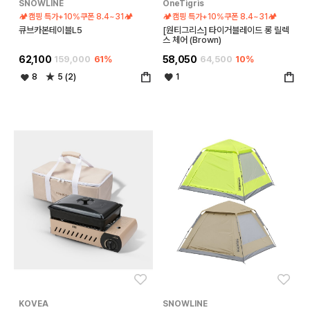
SNOWLINE
OneTigris
🏕️캠핑 특가+10%쿠폰 8.4~31🏕️
🏕️캠핑 특가+10%쿠폰 8.4~31🏕️
큐브카본테이블L5
[원티그리스] 타이거블레이드 롱 릴렉
스 체어 (Brown)
62,100
159,000
61%
58,050
64,500
10%
8
5 (2)
1
좋아요
좋아
KOVEA
SNOWLINE