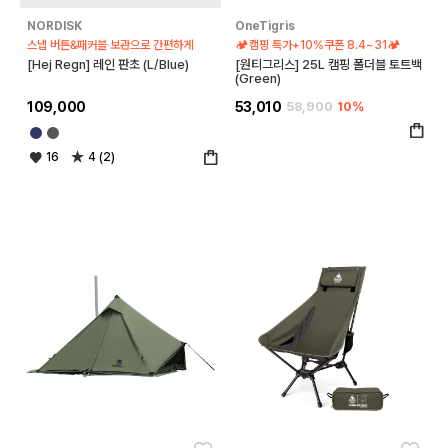
NORDISK
OneTigris
스냅 버튼&패커블 보관으로 간편하게
🏕️캠핑 특가+10%쿠폰 8.4~31🏕️
[Hej Regn] 레인 판초 (L/Blue)
[원티그리스] 25L 캠핑 폴더블 토트백
(Green)
109,000
53,010
58,900
10%
16
4 (2)