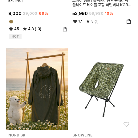
E-라이터
코베아 캠프1 블랙에디션 전용캐리백
플레이트 테이블 포함 국민버너 KGB-
9703BKT
9,000
29,000
69%
53,990
59,980
10%
17
3 (1)
45
4.8 (13)
HOT
좋아요
좋아
NORDISK
SNOWLINE