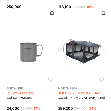
250,000
116,100
129,000
10%
좋아요
좋아
SNOWLINE
NORTHPEAK
[신규가입 시 10% 쿠폰]
🏕️캠핑 특가+10%쿠폰 8.4~31🏕️
티타늄머그컵450ml
루나 타프스크린 미디엄_레이븐그레이
24,000
29,000
17%
259,200
360,000
28%