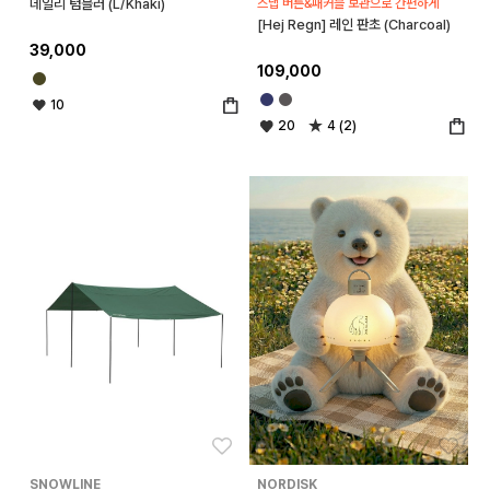
데일리 텀블러 (L/Khaki)
스냅 버튼&패커블 보관으로 간편하게
[Hej Regn] 레인 판초 (Charcoal)
39,000
109,000
10
20
4 (2)
좋아요
좋아
SNOWLINE
NORDISK