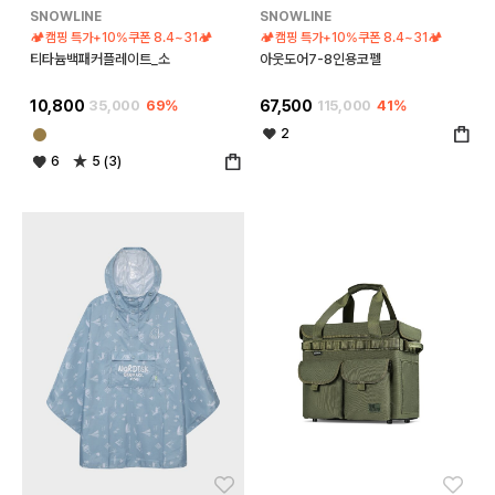
SNOWLINE
SNOWLINE
🏕️캠핑 특가+10%쿠폰 8.4~31🏕️
🏕️캠핑 특가+10%쿠폰 8.4~31🏕️
티타늄백패커플레이트_소
아웃도어7-8인용코펠
10,800
35,000
69%
67,500
115,000
41%
2
6
5 (3)
좋아요
좋아