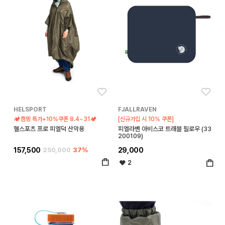
좋아요
좋아
HELSPORT
FJALLRAVEN
🏕️캠핑 특가+10%쿠폰 8.4~31🏕️
[신규가입 시 10% 쿠폰]
헬스포츠 프로 피엘덕 산악용
피엘라벤 아비스코 트래블 필로우 (33
200109)
157,500
250,000
37%
29,000
2