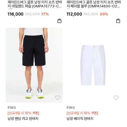
제이린드버그 골프 남성 미치 쇼츠 반바
제이린드버그 골프 남성 미치 쇼츠 반바
지 아일랜드 파슬 (GMPA15773-C1
지 페더럴 블루 (GMPA14600-O22
47)
8)
116,000
140,000
17%
112,000
140,000
20%
좋아요
좋아
PING
PING
[신규가입 시 10% 쿠폰]
[신규가입 시 10% 쿠폰]
남성 밴딩 카고 반바지
남성 베이직 반바지