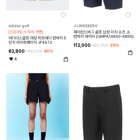
좋아요
좋아
adidas golf
J.LINDEBERG
[신규가입 시 10% 쿠폰]
제이린드버그 골프 남성 미치 쇼츠 JL
반바지 네이비 (GMPA14600-6855)
아디다스골프 여성 히트레디 반바지 5
인치 라이트베이지 JF4572
112,000
140,000
20%
82,800
138,000
40%
4