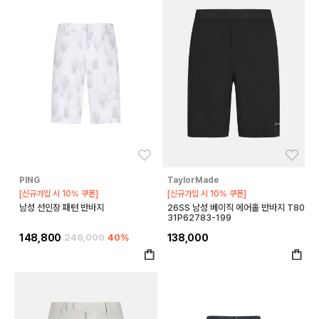
좋아요
좋아
PING
TaylorMade
[신규가입 시 10% 쿠폰]
[신규가입 시 10% 쿠폰]
남성 선인장 패턴 반바지
26SS 남성 베이직 에어홀 반바지 T80
31P62783-199
148,800
248,000
40%
138,000