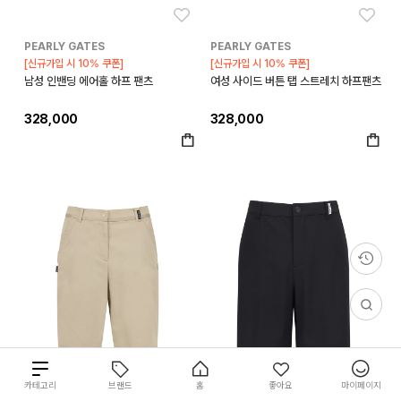
좋아요
좋아
PEARLY GATES
PEARLY GATES
[신규가입 시 10% 쿠폰]
[신규가입 시 10% 쿠폰]
남성 인밴딩 에어홀 하프 팬츠
여성 사이드 버튼 탭 스트레치 하프팬츠
328,000
328,000
좋아요
좋아
총
카테고리
브랜드
홈
좋아요
마이페이지
89