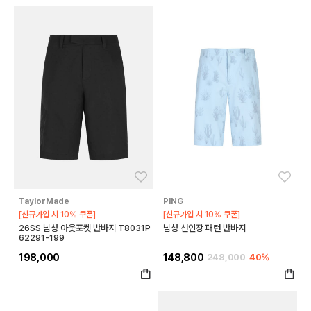
좋아요
좋아
TaylorMade
PING
[신규가입 시 10% 쿠폰]
[신규가입 시 10% 쿠폰]
26SS 남성 아웃포켓 반바지 T8031P
남성 선인장 패턴 반바지
62291-199
198,000
148,800
248,000
40%