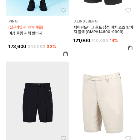
좋아요
좋아
PING
J.LINDEBERG
[신규가입 시 10% 쿠폰]
제이린드버그 골프 남성 미치 쇼츠 반바
지 블랙 (GMPA14600-9999)
여성 쿨링 핀턱 반바지
121,000
140,000
14%
173,600
248,000
30%
좋아요
좋아