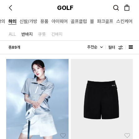
GOLF
상의
하의
신발/가방
용품
아이웨어
골프클럽
볼
파크골프
스킨케어
ALL
반바지
큐롯
긴바지
필터
총
개
89
좋아요
좋아