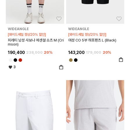
좋아요
좋아
WIDEANGLE
WIDEANGLE
[와이드세일 정상20% 할인]
[와이드세일 정상20% 할인]
피레티 남성 사보나 에센셜 쇼츠 M (Cri
여성 CO 5부 하프팬츠 L (Black)
mson)
190,400
238,000
20%
143,200
179,000
20%
3