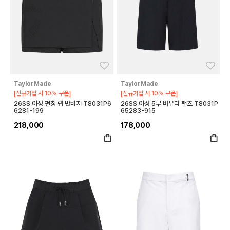
좋아요
좋아
TaylorMade
TaylorMade
[신규가입 시 10% 쿠폰]
[신규가입 시 10% 쿠폰]
26SS 여성 펀칭 랩 반바지 T8031P6
26SS 여성 5부 버뮤다 팬츠 T8031P
6281-199
65283-915
218,000
178,000