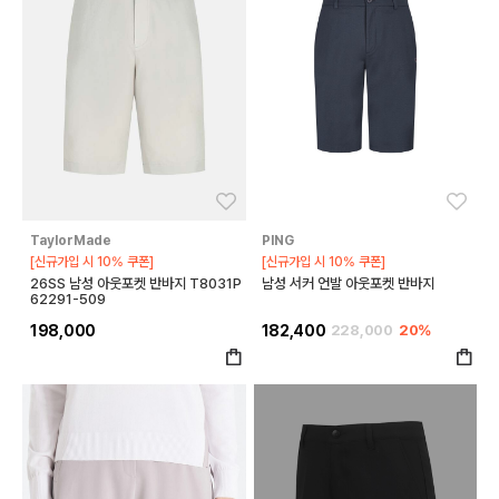
좋아요
좋아
TaylorMade
PING
[신규가입 시 10% 쿠폰]
[신규가입 시 10% 쿠폰]
26SS 남성 아웃포켓 반바지 T8031P
남성 서커 언발 아웃포켓 반바지
62291-509
198,000
182,400
228,000
20%