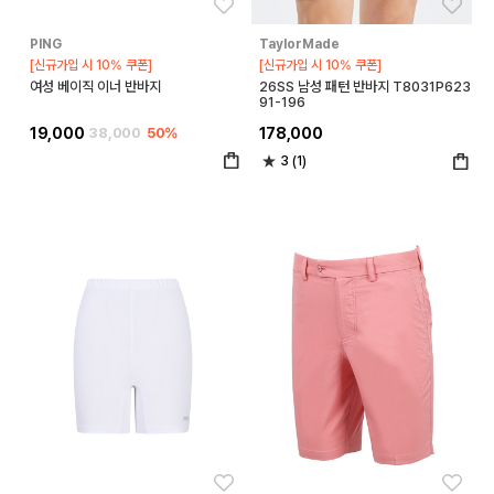
좋아요
좋아
PING
TaylorMade
[신규가입 시 10% 쿠폰]
[신규가입 시 10% 쿠폰]
여성 베이직 이너 반바지
26SS 남성 패턴 반바지 T8031P623
91-196
19,000
38,000
50%
178,000
3 (1)
좋아요
좋아