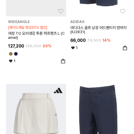
좋아요
좋아
WIDEANGLE
ADIDAS
[와이드세일 정상20% 할인]
아디다스 골프 남성 어드벤티지 반바지
(IU2831)
여성 TO 오비냉감 투톤 하프팬츠 L (C
amel)
66,000
76,500
14%
127,200
159,000
20%
1
1