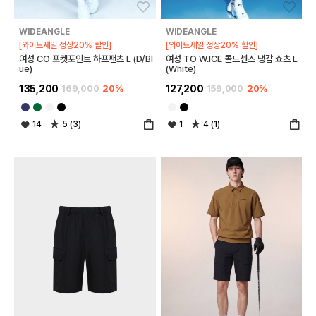
좋아요
좋아
WIDEANGLE
WIDEANGLE
[와이드세일 정상20% 할인]
[와이드세일 정상20% 할인]
여성 CO 포켓포인트 하프팬츠 L (D/Bl
여성 TO W.ICE 콜드센스 냉감 쇼츠 L
ue)
(White)
135,200
169,000
20%
127,200
159,000
20%
14
5 (3)
1
4 (1)