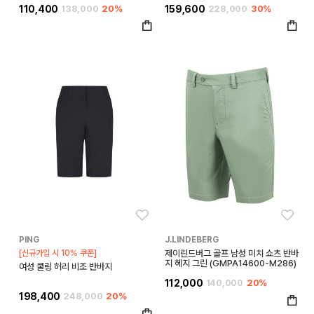
110,400
138,000
20%
159,600
228,000
30%
좋아요
좋아
PING
J.LINDEBERG
[신규가입 시 10% 쿠폰]
제이린드버그 골프 남성 미치 쇼츠 반바
지 헤지 그린 (GMPA14600-M286)
여성 쿨링 허리 비조 반바지
112,000
140,000
20%
198,400
248,000
20%