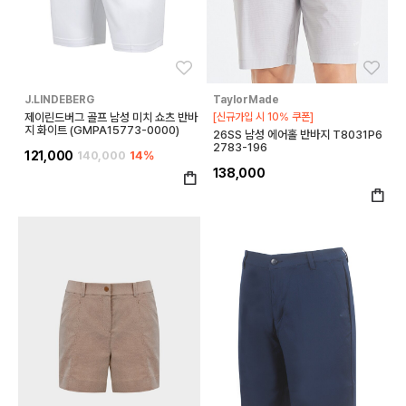
좋아요
좋아
J.LINDEBERG
TaylorMade
제이린드버그 골프 남성 미치 쇼츠 반바
[신규가입 시 10% 쿠폰]
지 화이트 (GMPA15773-0000)
26SS 남성 에어홀 반바지 T8031P6
2783-196
121,000
140,000
14%
138,000