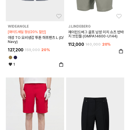
좋아요
좋아
WIDEANGLE
J.LINDEBERG
[와이드세일 정상20% 할인]
제이린드버그 골프 남성 미치 쇼츠 반바
지 브린들 (GMPA14600-U144)
여성 TO 오비냉감 투톤 하프팬츠 L (D/
Navy)
112,000
140,000
20%
127,200
159,000
20%
1