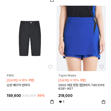
좋아요
좋아
PING
TaylorMade
[신규가입 시 10% 쿠폰]
[신규가입 시 10% 쿠폰]
남성 베이직 반바지
26SS 여성 펀칭 랩반바지 T8031P6
6281-907
159,600
228,000
30%
218,000
1