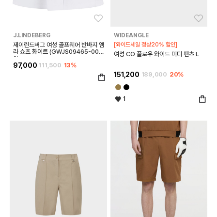
좋아요
좋아
J.LINDEBERG
WIDEANGLE
제이린드버그 여성 골프웨어 반바지 엠
[와이드세일 정상20% 할인]
라 쇼츠 화이트 (GWJS09465-000
여성 CO 플로우 와이드 미디 팬츠 L
0)
97,000
111,500
13%
151,200
189,000
20%
1