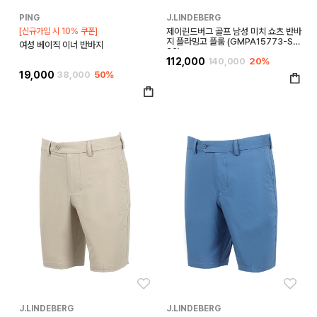
PING
J.LINDEBERG
[신규가입 시 10% 쿠폰]
제이린드버그 골프 남성 미치 쇼츠 반바
지 플라밍고 플룸 (GMPA15773-S2
여성 베이직 이너 반바지
26)
112,000
140,000
20%
19,000
38,000
50%
좋아요
좋아
J.LINDEBERG
J.LINDEBERG