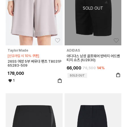
좋아요
좋아
TaylorMade
ADIDAS
[신규가입 시 10% 쿠폰]
아디다스 남성 골프웨어 반바지 어드벤
티지 쇼츠 (IU2830)
26SS 여성 5부 버뮤다 팬츠 T8031P
65283-509
66,000
76,500
14%
178,000
SOLD OUT
1