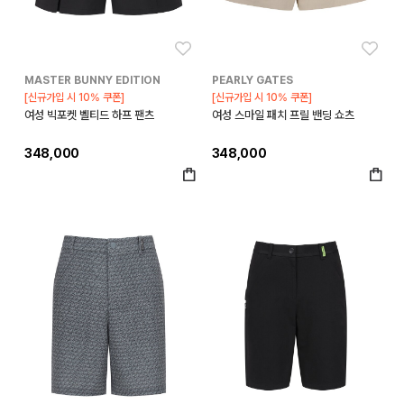
좋아요
좋아
MASTER BUNNY EDITION
PEARLY GATES
[신규가입 시 10% 쿠폰]
[신규가입 시 10% 쿠폰]
여성 빅포켓 벨티드 하프 팬츠
여성 스마일 패치 프릴 밴딩 쇼츠
348,000
348,000