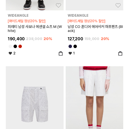
좋아요
좋아
WIDEANGLE
WIDEANGLE
[와이드세일 정상20% 할인]
[와이드세일 정상20% 할인]
피레티 남성 사보나 에센셜 쇼츠 M (W
남성 CO 혼디어 에어서커 하프팬츠 (Bl
hite)
ack)
190,400
238,000
20%
127,200
159,000
20%
2
1