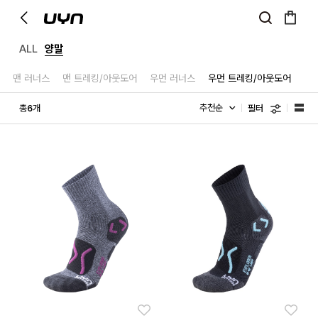
ALL
양말
맨 러너스
맨 트레킹/아웃도어
우먼 러너스
우먼 트레킹/아웃도어
필터
총
개
6
좋아요
좋아