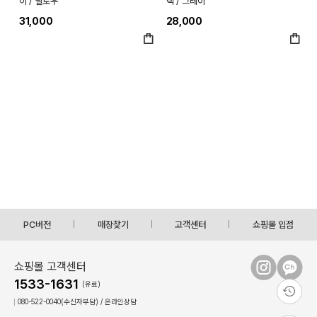
이 / 옐로우
랙 / 그레이
31,000
28,000
PC버전
매장찾기
고객센터
쇼핑몰 입점
쇼핑몰 고객센터
1533-1631
(유료)
080-522-0040(수신자부담) / 온라인상담