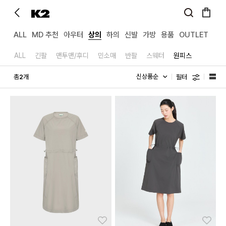
ALL
MD 추천
아우터
상의
하의
신발
가방
용품
OUTLET
ALL
긴팔
맨투맨/후디
민소매
반팔
스웨터
원피스
필터
총
개
2
좋아요
좋아