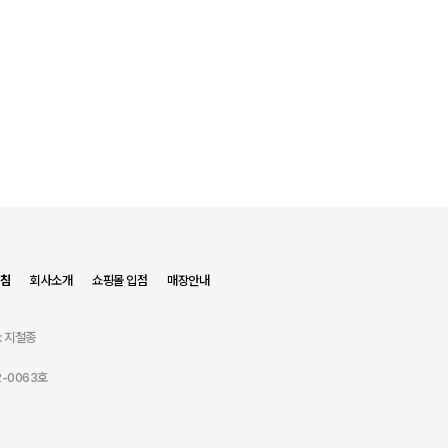
침
회사소개
쇼핑몰 입점
매장안내
: 지철종
-0063호