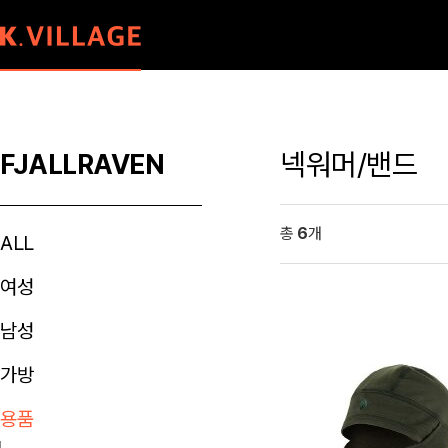
넥워머/밴드
FJALLRAVEN
총
6
개
ALL
여성
남성
가방
용품