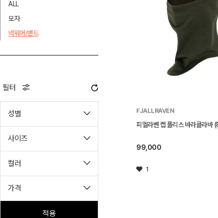
ALL
모자
넥워머/밴드
필터
FJALLRAVEN
성별
피엘라벤 켑 플리스 바라클라바 (8
사이즈
99,000
컬러
1
가격
적용