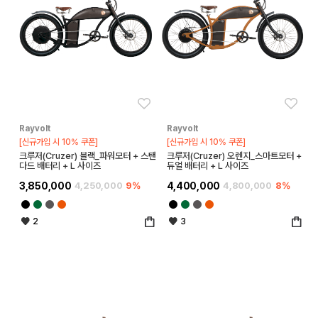
좋아요
좋아
Rayvolt
Rayvolt
[신규가입 시 10% 쿠폰]
[신규가입 시 10% 쿠폰]
크루저(Cruzer) 블랙_파워모터 + 스탠
크루저(Cruzer) 오렌지_스마트모터 +
다드 배터리 + L 사이즈
듀얼 배터리 + L 사이즈
3,850,000
4,250,000
9%
4,400,000
4,800,000
8%
2
3