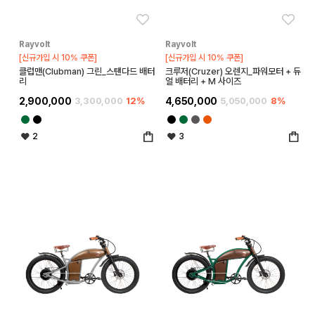
좋아요
좋아
Rayvolt
Rayvolt
[신규가입 시 10% 쿠폰]
[신규가입 시 10% 쿠폰]
클럽맨(Clubman) 그린_스탠다드 배터
크루저(Cruzer) 오렌지_파워모터 + 듀
리
얼 배터리 + M 사이즈
2,900,000
3,300,000
12%
4,650,000
5,050,000
8%
2
3