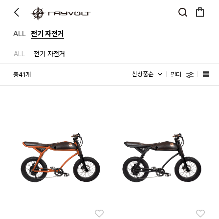
ALL
전기 자전거
ALL
전기 자전거
필터
총
개
41
좋아요
좋아