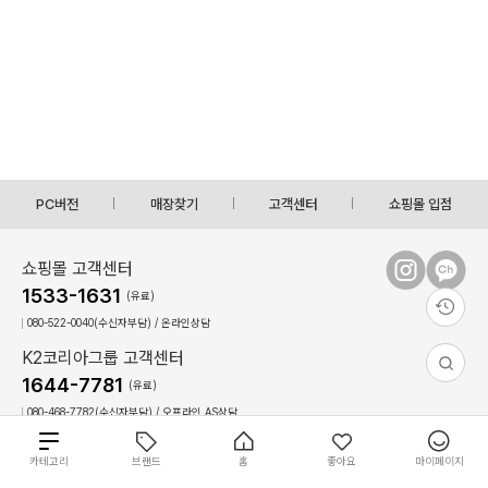
PC버전
매장찾기
고객센터
쇼핑몰 입점
쇼핑몰 고객센터
1533-1631
(유료)
080-522-0040(수신자부담) / 온라인상담
K2코리아그룹 고객센터
1644-7781
(유료)
080-468-7782(수신자부담) / 오프라인,AS상담
상담시간 : 09:00 ~ 17:30(토,일, 공휴일 휴무)
점심시간 : 12:30 ~ 13:30(상담불가)
총
카테고리
브랜드
홈
좋아요
마이페이지
41
0
개
상
이용약관
개인정보 처리방침
회사 소개