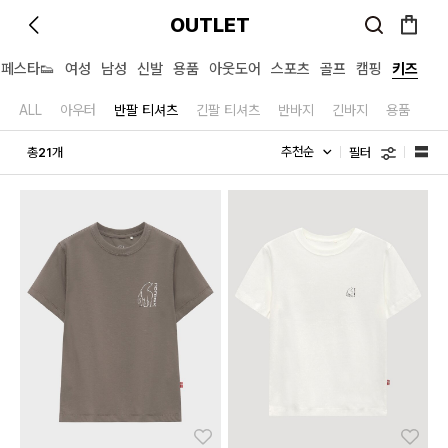
OUTLET
페스타👟
여성
남성
신발
용품
아웃도어
스포츠
골프
캠핑
키즈
ALL
아우터
반팔 티셔츠
긴팔 티셔츠
반바지
긴바지
용품
필터
총
개
21
좋아요
좋아