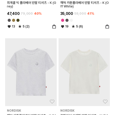
휘게쿨 빅 폴라베어 반팔 티셔츠 - K (G
해먹 카툰폴라베어 반팔 티셔츠 - K (O
rey)
ff White)
47,400
79,000
40%
35,000
59,000
41%
13
5 (2)
19
5 (6)
좋아요
좋아
NORDISK
NORDISK