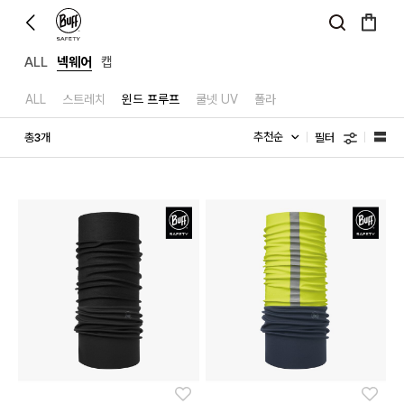
ALL
넥웨어
캡
ALL
스트레치
윈드 프루프
쿨넷 UV
폴라
필터
총
개
3
좋아요
좋아