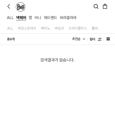
ALL
넥웨어
캡
비니
헤드밴드
바라클라바
ALL
에코스트레치
메리노
써모넷
드라이플릭스
폴라
필터
총
개
0
검색결과가 없습니다.