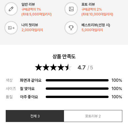
일반 리뷰
포토 리뷰
구매금액의
1
%
구매금액의
2
%
(최대
5,000
마일리지)
(최대
10,000
마일리지)
나의 첫리뷰
베스트리뷰(선정 시)
2,000
마일리지
5,000
마일리지
상품 만족도
4.7
/ 5
색상
화면과 같아요
100%
사이즈
잘 맞아요
100%
품질
아주 좋아요
100%
전체 3
포토리뷰 2