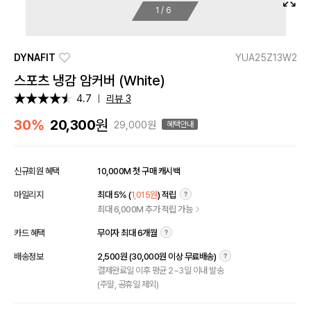
1
/
6
DYNAFIT
YUA25Z13W2
스포츠 냉감 암커버 (White)
4.7
리뷰 3
원
30%
20,300
29,000원
혜택안내
신규회원 혜택
10,000M 첫 구매 캐시백
마일리지
최대 5% (
1,015원
) 적립
최대 6,000M 추가 적립 가능
카드 혜택
무이자 최대 6개월
배송정보
2,500원 (30,000원 이상 무료배송)
결제완료일 이후 평균 2~3일 이내 발송
(주말, 공휴일 제외)