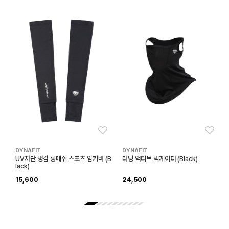
좋아요
좋아
DYNAFIT
DYNAFIT
UV차단 냉감 롱메쉬 스포츠 암커버 (B
러닝 액티브 넥게이터 (Black)
lack)
15,600
24,500