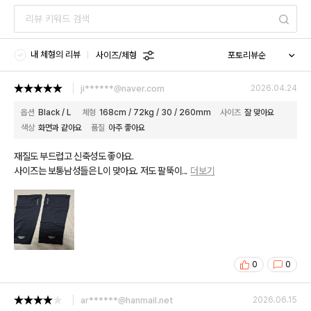
내 체형의 리뷰
사이즈/체형
ji******@naver.com
2026.04.24
옵션
Black / L
체형
168cm / 72kg / 30 / 260mm
사이즈
잘 맞아요
색상
화면과 같아요
품질
아주 좋아요
재질도 부드럽고 신축성도 좋아요.
사이즈는 보통남성들은 L이 맞아요. 저도 팔뚝이
...
더보기
0
0
ar******@hanmail.net
2026.06.15