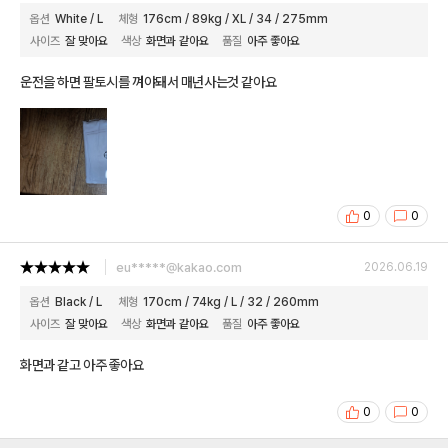
옵션
White / L
체형
176cm / 89kg / XL / 34 / 275mm
사이즈
잘 맞아요
색상
화면과 같아요
품질
아주 좋아요
운전을 하면 팔토시를 껴야돼서 매년사는것 같아요
0
0
eu*****@kakao.com
2026.06.19
옵션
Black / L
체형
170cm / 74kg / L / 32 / 260mm
사이즈
잘 맞아요
색상
화면과 같아요
품질
아주 좋아요
화면과 같고 아주 좋아요
0
0