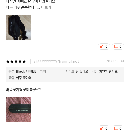
디자인 이뻐요 잘 구매한것같아요
너무 너무 만족합니다
...
더보기
0
0
sh*********@hanmail.net
2024.12.04
옵션
Black / FREE
체형
사이즈
잘 맞아요
색상
화면과 같아요
품질
아주 좋아요
배송굿가격굿제품굿^^*
0
0