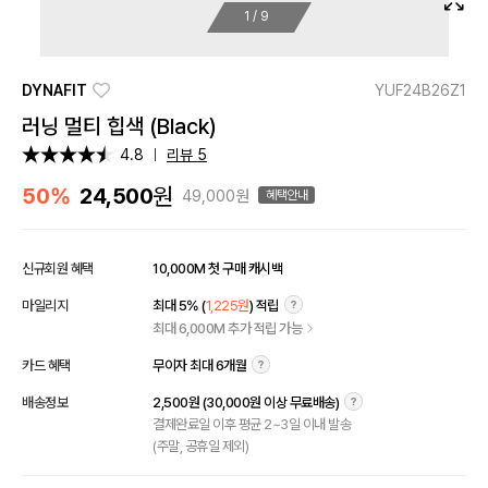
1
/
9
DYNAFIT
YUF24B26Z1
러닝 멀티 힙색 (Black)
4.8
리뷰 5
원
50%
24,500
49,000원
혜택안내
신규회원 혜택
10,000M 첫 구매 캐시백
마일리지
최대 5% (
1,225원
) 적립
최대 6,000M 추가 적립 가능
카드 혜택
무이자 최대 6개월
배송정보
2,500원 (30,000원 이상 무료배송)
결제완료일 이후 평균 2~3일 이내 발송
(주말, 공휴일 제외)