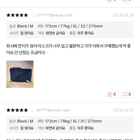
s0****@naver.com
2026.06.28
옵션
Black / M
체형
172cm / 77kg / XL / 32 / 270mm
사이즈
잘 맞아요
색상
화면과 같아요
품질
아주 좋아요
회사에 먼지가 많아 마스크가 너무 덥고 불편하고 귀가 아파서 구매했는데 딱 좋
아요 단 단점는 조금커다ᆢ
0
0
ch***@naver.com
2026.06.24
옵션
Black / M
체형
173cm / 78kg / XL / 31 / 270mm
사이즈
잘 맞아요
색상
화면과 같아요
품질
아주 좋아요