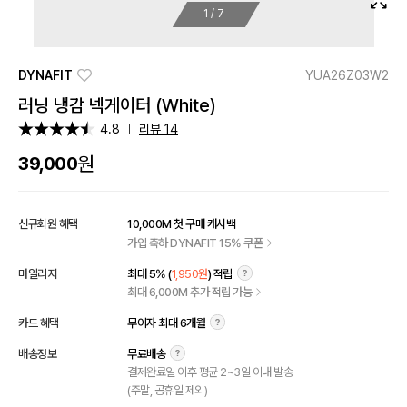
1
/
7
DYNAFIT
YUA26Z03W2
러닝 냉감 넥게이터 (White)
4.8
리뷰 14
원
39,000
신규회원 혜택
10,000M 첫 구매 캐시백
가입 축하 DYNAFIT 15% 쿠폰
마일리지
최대 5% (
1,950원
) 적립
최대 6,000M 추가 적립 가능
카드 혜택
무이자 최대 6개월
배송정보
무료배송
결제완료일 이후 평균 2~3일 이내 발송
(주말, 공휴일 제외)