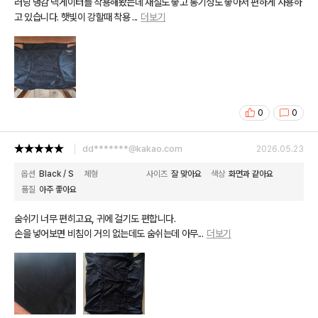
러닝 냉감 넥게이터를 착용해봤는데 재질도 좋고 통기성도 좋아서 편하게 사용하
고 있습니다. 햇빛이 강할때 착용
...
더보기
0
0
dd*******@kakao.com
2026.05.23
옵션
Black / S
체형
사이즈
잘 맞아요
색상
화면과 같아요
품질
아주 좋아요
숨쉬기 너무 편히고요, 귀에 걸기도 편합니다.
손을 넣어보면 비침이 거의 없는데도 숨쉬는데 아무
...
더보기