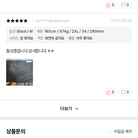
0
0
hs****@daum.net
2026.05.09
옵션
Black / M
체형
185cm / 97kg / 2XL / 34 / 280mm
사이즈
잘 맞아요
색상
화면과 같아요
품질
아주 좋아요
잘쓰겠습니다 감사합니다 ㅎㅎ
0
0
더보기
상품문의
비밀글 제외