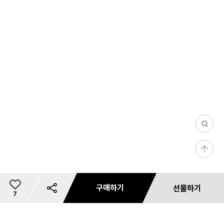
0
/
등
1
록
0
0
구매하기
선물하기
3
총
7
9,
이
0
개
상
0
리뷰 사진/동영상
문의 사진/동영상
필
댓글(0)
마일리지 안내
카드사 무이자 할부혜택
리뷰 필터
상품 리뷰 작성하기
내 사이즈 등록
별도 주문 안내
마일리지 안내
사용 가능 마일리지 안내
카드사 혜택
재입고 알림 신청
마일리지 안내
배송 안내
혜택 정보
예약판매 배송안내
공유하기
쿠폰 다운로드
미
상품 문의하기
품
상
장바구니
저장
바로구매
선물하기
0
러닝
첨부하기
첨부하기
터