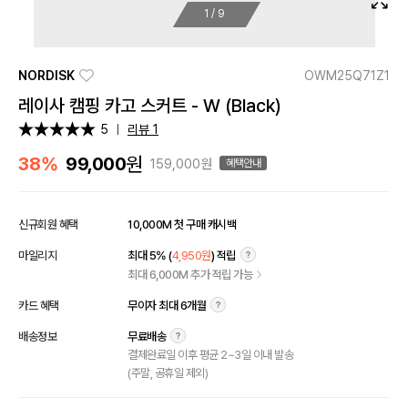
1
/
9
NORDISK
OWM25Q71Z1
레이사 캠핑 카고 스커트 - W (Black)
5
리뷰 1
원
38%
99,000
159,000원
혜택안내
신규회원 혜택
10,000M 첫 구매 캐시백
마일리지
최대 5% (
4,950원
) 적립
최대 6,000M 추가 적립 가능
카드 혜택
무이자 최대 6개월
배송정보
무료배송
결제완료일 이후 평균 2~3일 이내 발송
(주말, 공휴일 제외)