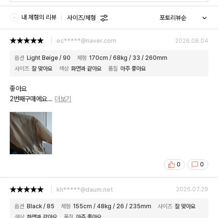
내 체형의 리뷰
사이즈/체형
ec*****@naver.com
2026.08.04
옵션
Light Beige / 90
체형
170cm / 68kg / 33 / 260mm
사이즈
잘 맞아요
색상
화면과 같아요
품질
아주 좋아요
좋아요
2번째구매에요.
...
더보기
0
0
kh*****@daum.net
2026.07.29
옵션
Black / 85
체형
155cm / 48kg / 26 / 235mm
사이즈
잘 맞아요
색상
화면과 같아요
품질
아주 좋아요