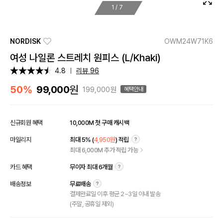
1
/
7
NORDISK
OWM24W71K6
여성 나일론 스트레치 원피스 (L/Khaki)
4.8
리뷰 96
원
50%
99,000
199,000원
혜택안내
신규회원 혜택
10,000M 첫 구매 캐시백
마일리지
최대 5% (
4,950원
) 적립
최대 6,000M 추가 적립 가능
카드 혜택
무이자 최대 6개월
배송정보
무료배송
결제완료일 이후 평균 2~3일 이내 발송
(주말, 공휴일 제외)