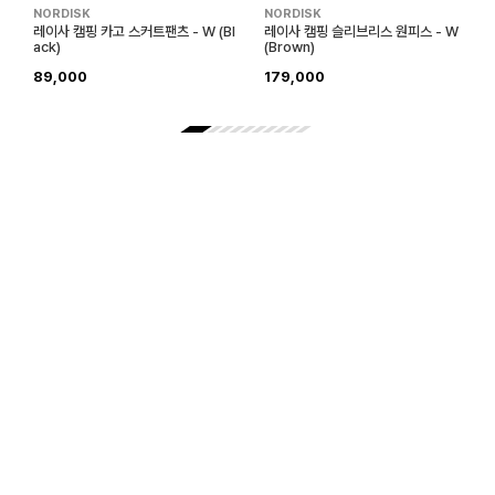
NORDISK
NORDISK
레이사 캠핑 카고 스커트팬츠 - W (Bl
레이사 캠핑 슬리브리스 원피스 - W
ack)
(Brown)
사이즈
가슴둘레
밑단둘레
상의길이
어깨너비
허리둘레
89,000
179,000
85
107
143
107
42
111
90
112
148
109
43.5
116
95
117
153
111
45
121