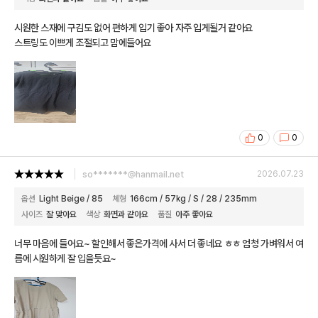
시원한 스재에 구김도 없어 편하게 입기 좋아 자주 입게될거 같아요
스트링도 이쁘게 조절되고 맘에들어요
0
0
so*******@hanmail.net
2026.07.23
옵션
Light Beige / 85
체형
166cm / 57kg / S / 28 / 235mm
사이즈
잘 맞아요
색상
화면과 같아요
품질
아주 좋아요
너무 마음에 들어요~ 할인해서 좋은가격에 사서 더 좋네요 ㅎㅎ 엄청 가벼워서 여
름에 시원하게 잘 입을듯요~