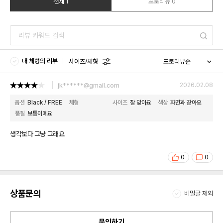
전체 1
포토리뷰 0
내 체형의 리뷰
사이즈/체형
jk******@gmail.com
2026.02.08
옵션
Black / FREE
체형
사이즈
잘 맞아요
색상
화면과 같아요
품질
보통이에요
생각보다 그냥 그래요
0
0
상품문의
비밀글 제외
문의하기