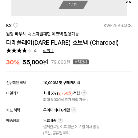
1
/
11
K2
KWF25B64C8
원형 파우치 속 스마일패턴 에코백 활용가능
다레플레어(DARE FLARE) 호보백 (Charcoal)
4
리뷰 1
원
30%
55,000
79,000원
혜택안내
신규회원 혜택
10,000M 첫 구매 캐시백
마일리지
최대 5% (
2,750원
) 적립
최대 6,000M 추가 적립 가능
카드 혜택
무이자 최대 6개월
배송정보
무료배송
결제완료일 이후 평균 2~3일 이내 발송
(주말, 공휴일 제외)