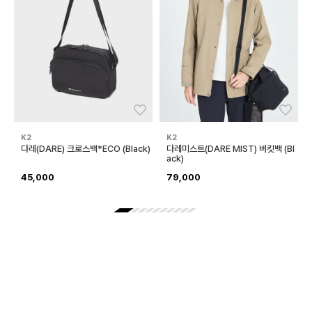
좋아요
좋아
K2
K2
다레(DARE) 크로스백*ECO (Black)
다레미스트(DARE MIST) 버킷백 (Bl
ack)
45,000
79,000