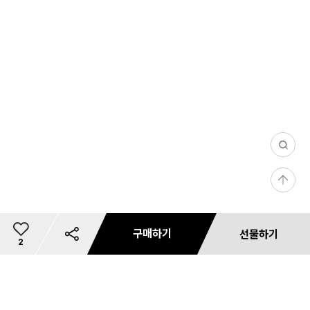
0
/
등
1
록
0
0
구매하기
선물하기
5
총
2
5,
이
0
개
상
0
리뷰 사진/동영상
문의 사진/동영상
필
댓글(0)
마일리지 안내
카드사 무이자 할부혜택
리뷰 필터
상품 리뷰 작성하기
내 사이즈 등록
별도 주문 안내
마일리지 안내
사용 가능 마일리지 안내
카드사 혜택
재입고 알림 신청
마일리지 안내
배송 안내
혜택 정보
예약판매 배송안내
공유하기
쿠폰 다운로드
미
상품 문의하기
품
상
장바구니
저장
바로구매
선물하기
0
다레
첨부하기
첨부하기
터
금
지
0
품
플레
액
원
성별