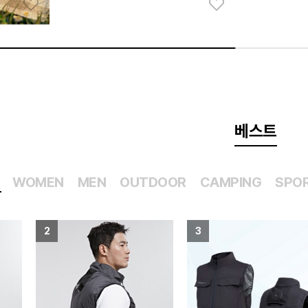
NORDISK
KOVEA
[노르디스크X루메나] M4 버블 라이트 패키지 (Beige)
코튼 캔버스 왜건 (L/Beige)
[코베아] 리코 랜턴
159,000
270,000
41%
47,000
베스트
WOMEN
MEN
OUTDOOR
CAMPING
SPO
2
3