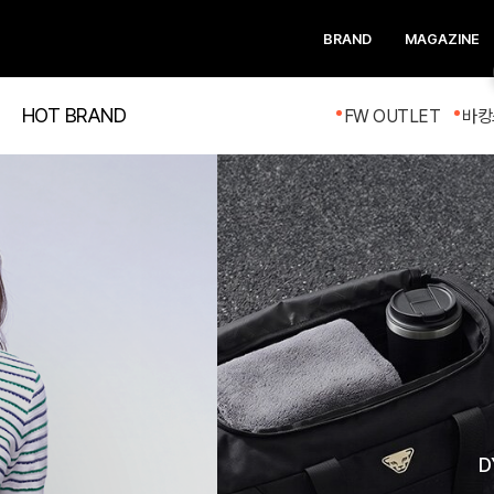
BRAND
MAGAZINE
HOT BRAND
FW OUTLET
바캉
D