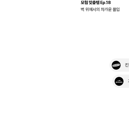
스타일 로그 Ep.17
모험 맞춤템 Ep.18
우리만의 여름 해변 5곳
벽 위에서의 차가운 몰입
킨