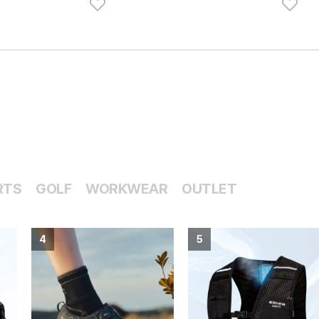
LUMENA
 (아이보리)_KECP9LD-02
루메나 FAN PRO JET 프리미엄 휴대용 무선 선풍기
32,900
51,900
37%
RTS
GOLF
WORKWEAR
OUTLET
4
5