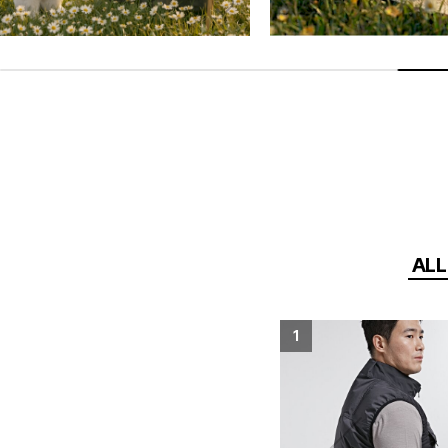
NORDISK
NORDISK
빅로고 레인 코트 (Charcoal)
129,000
109,000
ALL
5
1