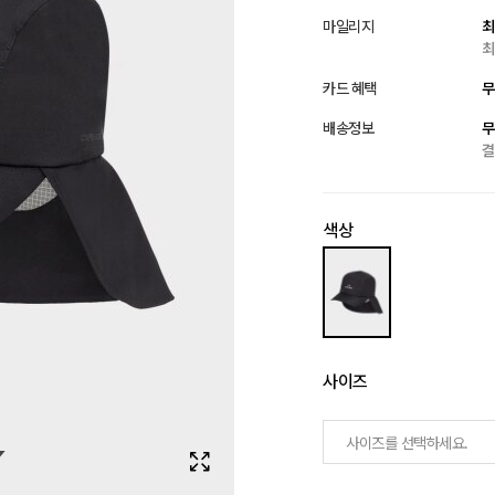
마일리지
최
최
카드 혜택
무
배송정보
무
결
색상
사이즈
사이즈를 선택하세요.