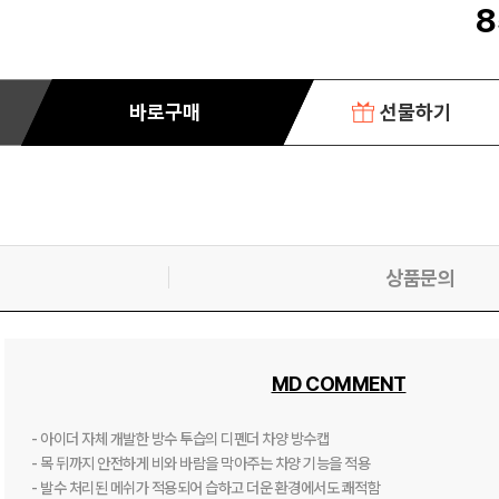
8
바로구매
선물하기
상품문의
MD COMMENT
- 아이더 자체 개발한 방수 투습의 디펜더 차양 방수캡

- 목 뒤까지 안전하게 비와 바람을 막아주는 차양 기능을 적용

- 발수 처리된 메쉬가 적용되어 습하고 더운 환경에서도 쾌적함