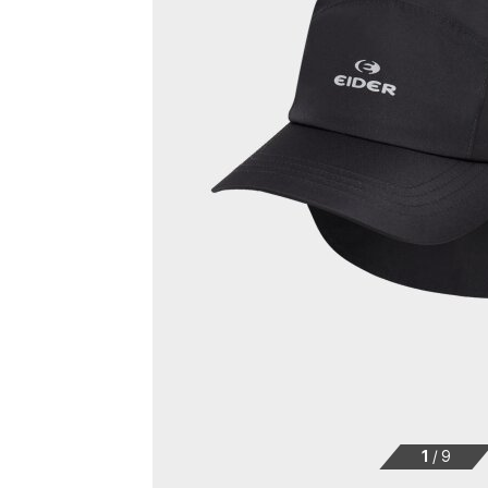
1
/
9