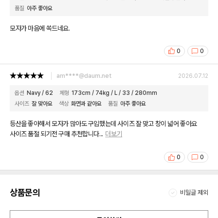
품질
아주 좋아요
모자가 마음에 쏙드네요.
0
0
am****@daum.net
2026.07.12
옵션
Navy / 62
체형
173cm / 74kg / L / 33 / 280mm
사이즈
잘 맞아요
색상
화면과 같아요
품질
아주 좋아요
등산을 좋아해서 모자가 많아도 구입했는데 사이즈 잘 맞고 창이 넓어 좋아요
사이즈 품절 되기전 구매 추천합니다
...
더보기
0
0
상품문의
비밀글 제외