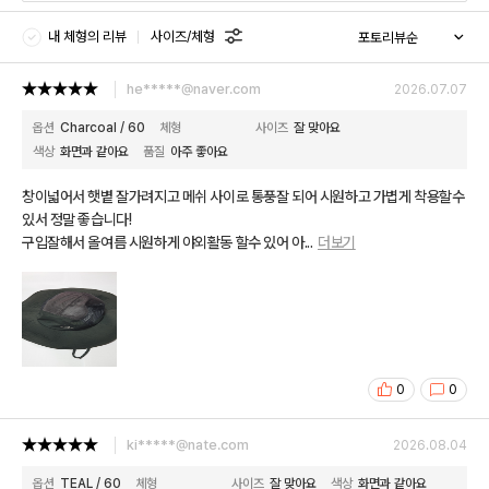
내 체형의 리뷰
사이즈/체형
he*****@naver.com
2026.07.07
옵션
Charcoal / 60
체형
사이즈
잘 맞아요
색상
화면과 같아요
품질
아주 좋아요
창이넓어서 햇볕 잘가려지고 메쉬 사이로 통풍잘 되어 시원하고 가볍게 착용할수
있서 정말 좋습니다!
구입잘해서 올여름 시원하게 야외활동 할수 있어 아
...
더보기
0
0
ki*****@nate.com
2026.08.04
옵션
TEAL / 60
체형
사이즈
잘 맞아요
색상
화면과 같아요