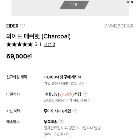
1
/
8
EIDER
DMM26C13C8
와이드 메쉬햇 (Charcoal)
5
리뷰 3
원
69,000
신규회원 혜택
10,000M 첫 구매 캐시백
가입 축하 EIDER 10% 쿠폰
마일리지
최대 5% (
3,450원
) 적립
최대 6,000M 추가 적립 가능
카드 혜택
무이자 최대 6개월
배송정보
무료배송
결제완료일 이후 평균 2~3일 이내 발송
(주말, 공휴일 제외)