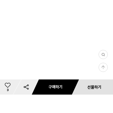
0
/
등
1
록
0
0
구매하기
선물하기
6
총
3
9,
이
0
개
상
0
리뷰 사진/동영상
문의 사진/동영상
필
댓글(0)
마일리지 안내
카드사 무이자 할부혜택
리뷰 필터
상품 리뷰 작성하기
내 사이즈 등록
별도 주문 안내
마일리지 안내
사용 가능 마일리지 안내
카드사 혜택
재입고 알림 신청
마일리지 안내
배송 안내
혜택 정보
예약판매 배송안내
공유하기
쿠폰 다운로드
미
상품 문의하기
품
상
장바구니
저장
바로구매
선물하기
0
와이
첨부하기
첨부하기
터
금
지
0
품
드 메
액