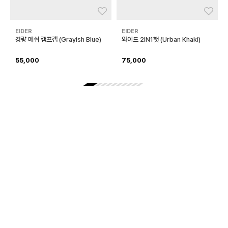
좋아요
좋아
EIDER
EIDER
경량 메쉬 캠프캡 (Grayish Blue)
와이드 2IN1햇 (Urban Khaki)
55,000
75,000