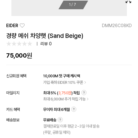
1
/
7
EIDER
DMM26C08KD
경량 메쉬 차양햇 (Sand Beige)
리뷰 0
원
75,000
신규회원 혜택
10,000M 첫 구매 캐시백
가입 축하 EIDER 10% 쿠폰
마일리지
최대 5% (
3,750원
) 적립
최대 6,000M 추가 적립 가능
카드 혜택
무이자 최대 6개월
배송정보
무료배송
결제완료일 이후 평균 2~3일 이내 발송
(주말, 공휴일 제외)