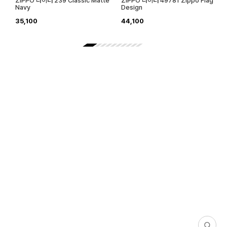
ZIPPO 라이터 239 Classic Matte
ZIPPO 라이터 49781 Zippo Flag
Navy
Design
35,100
44,100