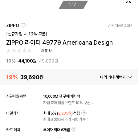
1
/
7
ZIPPO
ZPL1MA049
[신규가입 시 10% 쿠폰]
ZIPPO 라이터 49779 Americana Design
리뷰 0
10%
44,100
원
49,000원
19%
39,690
원
나의 최대 혜택가
신규회원 혜택
10,000M 첫 구매 캐시백
가입 축하 입점 브랜드 10% 쿠폰
마일리지
최대 5% (
2,205원
) 적립
최대 6,000M 추가 적립 가능
카드 혜택
무이자 최대 6개월