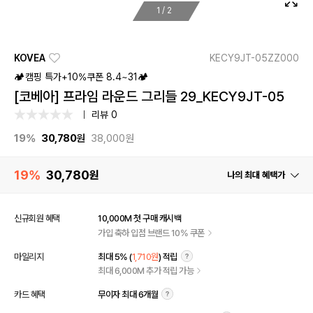
1
/
2
KOVEA
KECY9JT-05ZZ000
🏕️캠핑 특가+10%쿠폰 8.4~31🏕️
[코베아] 프라임 라운드 그리들 29_KECY9JT-05
리뷰 0
19%
30,780
원
38,000원
19%
30,780
원
나의 최대 혜택가
신규회원 혜택
10,000M 첫 구매 캐시백
가입 축하 입점 브랜드 10% 쿠폰
마일리지
최대 5% (
1,710원
) 적립
최대 6,000M 추가 적립 가능
카드 혜택
무이자 최대 6개월