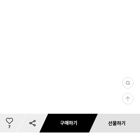
0
/
등
1
록
0
0
구매하기
선물하기
3
총
7
4,
이
0
개
상
2
리뷰 사진/동영상
문의 사진/동영상
필