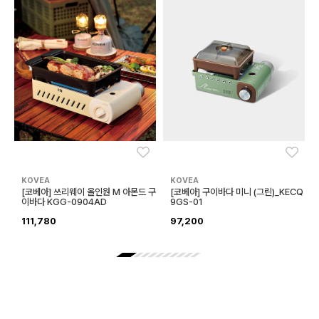
좋아요
좋아
KOVEA
KOVEA
[코베아] 쓰리웨이 올인원 M 아몬드 구
[코베아] 구이바다 미니 (그린)_KECQ
이바다 KGG-0904AD
9GS-01
111,780
97,200