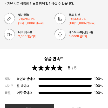
지난 시즌 상품의 리뷰도 함께 확인하실 수 있습니다.
일반 리뷰
포토 리뷰
구매금액의
1
%
구매금액의
2
%
(최대
5,000
마일리지)
(최대
10,000
마일리지)
나의 첫리뷰
베스트리뷰(선정 시)
2,000
마일리지
5,000
마일리지
상품 만족도
5
/ 5
색상
화면과 같아요
100%
사이즈
잘 맞아요
100%
품질
아주 좋아요
100%