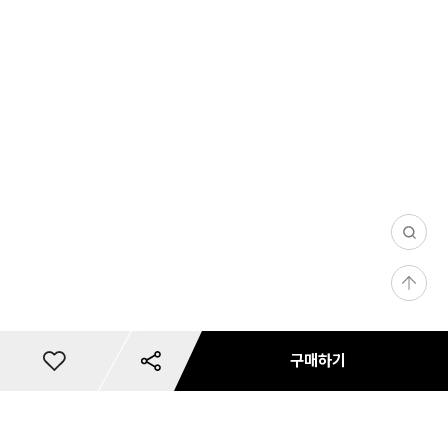
0
/
등
1
록
0
0
구매하기
35
총
8,
이
0
개
상
0
리뷰 사진/동영상
문의 사진/동영상
필
댓글(0)
마일리지 안내
카드사 무이자 할부혜택
리뷰 필터
상품 리뷰 작성하기
내 사이즈 등록
별도 주문 안내
마일리지 안내
사용 가능 마일리지 안내
카드사 혜택
재입고 알림 신청
마일리지 안내
배송 안내
혜택 정보
예약판매 배송안내
공유하기
쿠폰 다운로드
미
상품 문의하기
품
상
저장
장바구니
바로구매
0
남성 다이얼 논스파
첨부하기
첨부하기
터
금
지
0
품