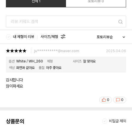
전체 1
포토리뷰 0
내 체형의 리뷰
사이즈/체형
ju**********@naver.com
2025.04.06
옵션
White / WH_260
체형
사이즈
잘 맞아요
색상
화면과 같아요
품질
아주 좋아요
감사합니다
많이파세요
0
0
상품문의
비밀글 제외