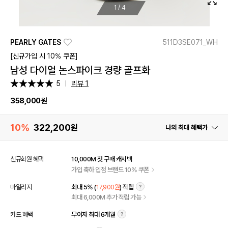
1
/
4
PEARLY GATES
511D3SE071_WH
[신규가입 시 10% 쿠폰]
남성 다이얼 논스파이크 경량 골프화
5
리뷰 1
358,000
원
10%
322,200
원
나의 최대 혜택가
신규회원 혜택
10,000M 첫 구매 캐시백
가입 축하 입점 브랜드 10% 쿠폰
마일리지
최대 5% (
17,900원
) 적립
최대 6,000M 추가 적립 가능
카드 혜택
무이자 최대 6개월