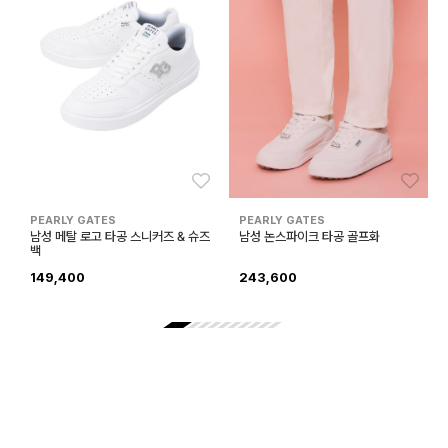
좋아요
좋아
PEARLY GATES
PEARLY GATES
남성 메탈 로고 타공 스니커즈 & 슈즈
남성 논스파이크 타공 골프화
백
149,400
243,600