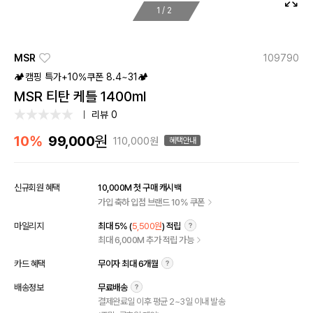
1
/
2
MSR
109790
🏕️캠핑 특가+10%쿠폰 8.4~31🏕️
MSR 티탄 케틀 1400ml
리뷰 0
원
10%
99,000
110,000원
혜택안내
신규회원 혜택
10,000M 첫 구매 캐시백
가입 축하 입점 브랜드 10% 쿠폰
마일리지
최대 5% (
5,500원
) 적립
최대 6,000M 추가 적립 가능
카드 혜택
무이자 최대 6개월
배송정보
무료배송
결제완료일 이후 평균 2~3일 이내 발송