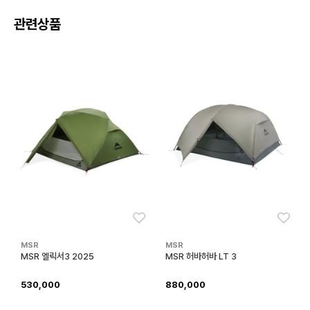
관련상품
좋아요
좋아
MSR
MSR
MSR 엘릭서3 2025
MSR 허바허바 LT 3
530,000
880,000