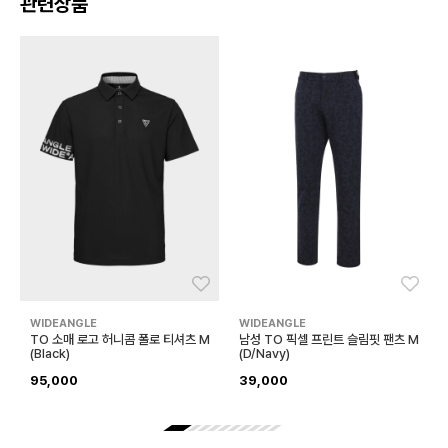
관련상품
좋아요
좋아
WIDEANGLE
WIDEANGLE
TO 소매 로고 허니콤 폴로 티셔츠 M
남성 TO 픽셀 프린트 슬림핏 팬츠 M
(Black)
(D/Navy)
95,000
39,000