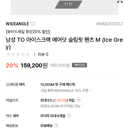
1
/
11
WIDEANGLE
WMM26332C1
[와이드세일 정상20% 할인]
남성 TO 아이스크랙 에어닷 슬림핏 팬츠 M (Ice Gre
y)
리뷰 0
원
20%
159,200
199,000원
혜택안내
신규회원 혜택
10,000M 첫 구매 캐시백
가입 축하 WIDEANGLE 10% 쿠폰
마일리지
최대 5% (
9,950원
) 적립
최대 6,000M 추가 적립 가능
카드 혜택
무이자 최대 6개월
배송정보
무료배송