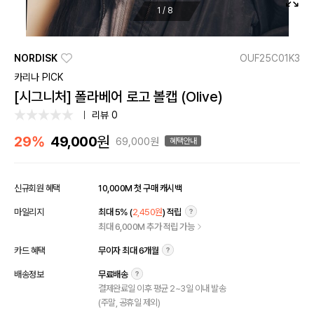
1
/
8
NORDISK
OUF25C01K3
카리나 PICK
[시그니처] 폴라베어 로고 볼캡 (Olive)
리뷰 0
원
29%
49,000
69,000원
혜택안내
신규회원 혜택
10,000M 첫 구매 캐시백
마일리지
최대 5% (
2,450원
) 적립
최대 6,000M 추가 적립 가능
카드 혜택
무이자 최대 6개월
배송정보
무료배송
결제완료일 이후 평균 2~3일 이내 발송
(주말, 공휴일 제외)