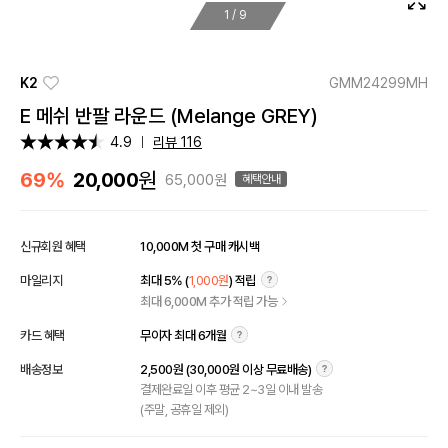
1
/
9
K2
GMM24299MH
E 메쉬 반팔 라운드 (Melange GREY)
4.9
리뷰 116
원
69%
20,000
65,000원
혜택안내
신규회원 혜택
10,000M 첫 구매 캐시백
마일리지
최대 5% (
1,000원
) 적립
최대 6,000M 추가 적립 가능
카드 혜택
무이자 최대 6개월
배송정보
2,500원 (30,000원 이상 무료배송)
결제완료일 이후 평균 2~3일 이내 발송
(주말, 공휴일 제외)