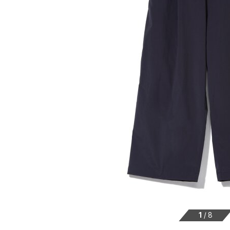
1
/
8