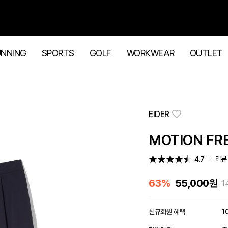
UNNING
SPORTS
GOLF
WORKWEAR
OUTLET
EIDER
MOTION FR
리뷰 
4.7
63%
55,000
원
1
신규회원 혜택
1