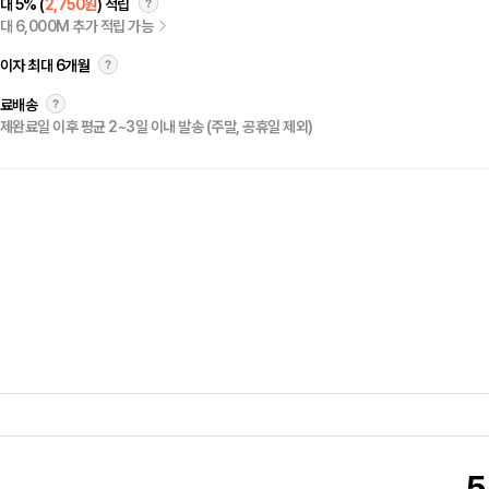
대 5% (
2,750원
) 적립
대 6,000M 추가 적립 가능
이자 최대 6개월
료배송
제완료일 이후 평균 2~3일 이내 발송 (주말, 공휴일 제외)
5