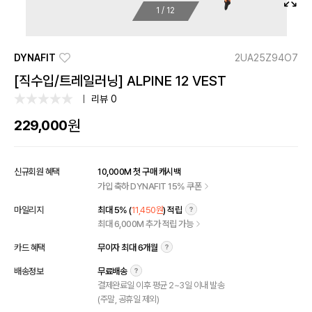
1
/
12
DYNAFIT
2UA25Z94O7
[직수입/트레일러닝] ALPINE 12 VEST
리뷰 0
원
229,000
신규회원 혜택
10,000M 첫 구매 캐시백
가입 축하 DYNAFIT 15% 쿠폰
마일리지
최대 5% (
11,450원
) 적립
최대 6,000M 추가 적립 가능
카드 혜택
무이자 최대 6개월
배송정보
무료배송
결제완료일 이후 평균 2~3일 이내 발송
(주말, 공휴일 제외)