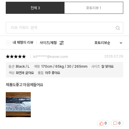
전체 3
포토리뷰 1
내 체형의 리뷰
사이즈/체형
kt*****@naver.com
2026.07.29
옵션
Black / L
체형
170cm / 65kg / 30 / 265mm
사이즈
잘 맞아요
색상
화면과 같아요
품질
아주 좋아요
제품도좋고 마음에들어요
0
0