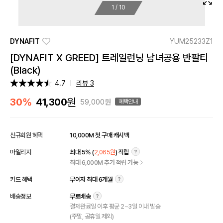
1
/
10
DYNAFIT
YUM25233Z1
[DYNAFIT X GREED] 트레일런닝 남녀공용 반팔티
(Black)
4.7
리뷰 3
원
30%
41,300
59,000원
혜택안내
신규회원 혜택
10,000M 첫 구매 캐시백
마일리지
최대 5% (
2,065원
) 적립
최대 6,000M 추가 적립 가능
카드 혜택
무이자 최대 6개월
배송정보
무료배송
결제완료일 이후 평균 2~3일 이내 발송
(주말, 공휴일 제외)