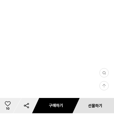
0
/
등
1
록
0
0
구매하기
선물하기
4
총
10
1,
이
0
개