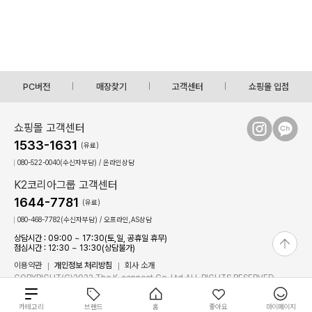
PC버전
매장찾기
고객센터
쇼핑몰 입점
쇼핑몰 고객센터
1533-1631
(유료)
080-522-0040(수신자부담) / 온라인상담
K2코리아그룹 고객센터
1644-7781
(유료)
080-468-7782(수신자부담) / 오프라인,AS상담
상담시간 : 09:00 ~ 17:30(토,일, 공휴일 휴무)
점심시간 : 12:30 ~ 13:30(상담불가)
이용약관
개인정보 처리방침
회사 소개
COPYRIGHT(C)2022 The K-connect Co.,Ltd ALL RIGHTS RESERVED.
K.VILLAGE에서 판매되는 일부 상품은 입점한 개별 판매자가 판매하며, K.VILLAGE는 해
총
카테고리
브랜드
홈
좋아요
마이페이지
당 상품의 통신판매중개자로서 거래에 대한 책임을 지지 않습니다.