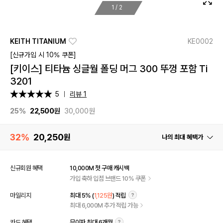
1
/
2
KEITH TITANIUM
KE0002
[신규가입 시 10% 쿠폰]
[키이스] 티타늄 싱글월 폴딩 머그 300 뚜껑 포함 Ti
3201
5
리뷰 1
25%
22,500
원
30,000원
32%
20,250
원
나의 최대 혜택가
신규회원 혜택
10,000M 첫 구매 캐시백
가입 축하 입점 브랜드 10% 쿠폰
마일리지
최대 5% (
1,125원
) 적립
최대 6,000M 추가 적립 가능
카드 혜택
무이자 최대 6개월