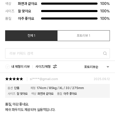
색상
화면과 같아요
100%
사이즈
잘 맞아요
100%
품질
아주 좋아요
100%
전체 1
포토리뷰 1
내 체형의 리뷰
사이즈/체형
si****@gmail.com
2025.09.12
옵션
단품
체형
174cm / 85kg / XL / 33 / 275mm
사이즈
잘 맞아요
색상
화면과 같아요
품질
아주 좋아요
품질, 마감 좋네요.
메쉬 파우치도 제공되어 실용적입니다.