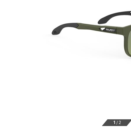
1
/
2