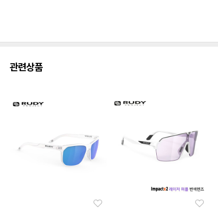
관련상품
좋아요
좋아