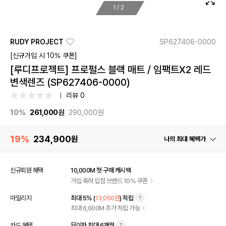
1
/
2
RUDY PROJECT
SP627406-0000
[신규가입 시 10% 쿠폰]
[루디프로젝트] 프로펄스 블랙 매트 / 임팩트X2 레드
변색렌즈 (SP627406-0000)
리뷰 0
10%
261,000
원
290,000원
19%
234,900
원
나의 최대 혜택가
신규회원 혜택
10,000M 첫 구매 캐시백
가입 축하 입점 브랜드 10% 쿠폰
마일리지
최대 5% (
13,050원
) 적립
최대 6,000M 추가 적립 가능
카드 혜택
무이자 최대 6개월