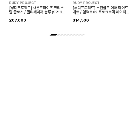
RUDY PROJECT
RUDY PROJECT
[루디프로젝트] 사운드라이즈 크리스
[루디프로젝트] 스핀쉴드 에어 화이트
탈 글로스 / 멀티레이저 블루 (SP133
매트 / 임팩트X2 포토크로믹 레이저
996-0000)
퍼플 (SP847558-0001)
207,000
314,500