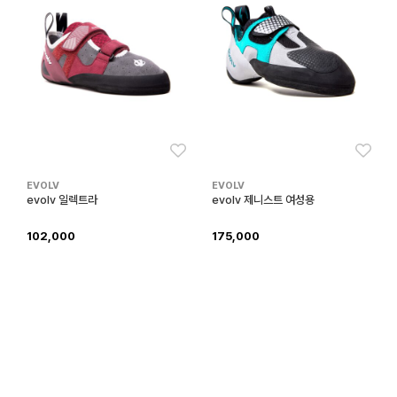
좋아요
좋아
EVOLV
EVOLV
evolv 일렉트라
evolv 제니스트 여성용
102,000
175,000