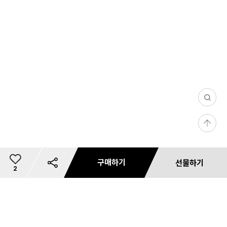
0
/
등
1
록
0
1
0
구매하기
선물하기
7
총
2
이
5,
0
개
상
리뷰 사진/동영상
문의 사진/동영상
필
0
댓글(0)
마일리지 안내
카드사 무이자 할부혜택
리뷰 필터
상품 리뷰 작성하기
내 사이즈 등록
별도 주문 안내
마일리지 안내
사용 가능 마일리지 안내
카드사 혜택
재입고 알림 신청
마일리지 안내
배송 안내
혜택 정보
예약판매 배송안내
공유하기
쿠폰 다운로드
미
상품 문의하기
품
상
장바구니
저장
바로구매
선물하기
evolv
첨부하기
첨부하기
터
0
금
지
품
제니
0
액
성별
원
상품리뷰는 상품당 1회에 한하여 작성 가능하며, 마일리지는 리뷰작성 후
10원 이상 적립시 사용가능합니다.
50,000원 이상 구매시 무료배송
전체 다운로드
사이즈
마일리지/선할인은 결제 금액의 최대 50% 한도 내 사용할 수 있습니다.
모든 항목 입력 후 '사이즈 정보수집 및 이용'에 동의 시 최초 1회에 한하여
1
스트
K.VILLAGE에서 배송되는 제품은 온라인 창고와 오프라인 매장에서 출고되고 있습
판매가
270,000원
무이자 할부
부분 무이자
무자이자 할부
구분
이 상품은 예약판매 상품입니다.
브랜드
적립