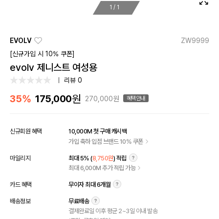
1
/
1
EVOLV
ZW9999
[신규가입 시 10% 쿠폰]
evolv 제니스트 여성용
리뷰 0
원
35%
175,000
270,000원
혜택안내
신규회원 혜택
10,000M 첫 구매 캐시백
가입 축하 입점 브랜드 10% 쿠폰
마일리지
최대 5% (
8,750원
) 적립
최대 6,000M 추가 적립 가능
카드 혜택
무이자 최대 6개월
배송정보
무료배송
결제완료일 이후 평균 2~3일 이내 발송