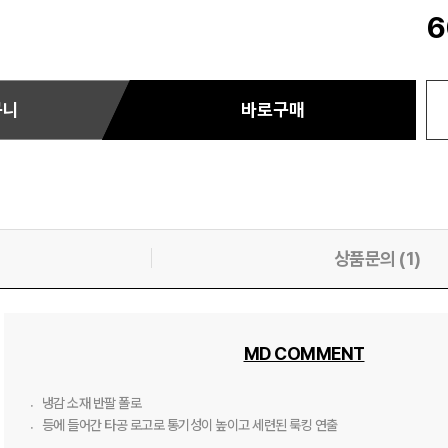
6
구니
바로구매
상품문의 (1)
MD COMMENT
〮냉감 소재 반팔 폴로

〮등에 들어간 타공 로고로 통기성이 높이고 세련된 룩킹 연출