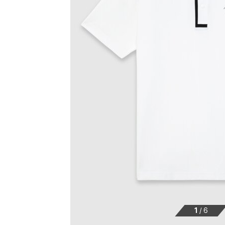
1
/
6