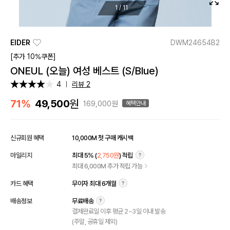
1
/
11
EIDER
DWM24654B2
[추가 10%쿠폰]
ONEUL (오늘) 여성 베스트 (S/Blue)
4
리뷰 2
원
71%
49,500
169,000원
혜택안내
신규회원 혜택
10,000M 첫 구매 캐시백
마일리지
최대 5% (
2,750원
) 적립
최대 6,000M 추가 적립 가능
카드 혜택
무이자 최대 6개월
배송정보
무료배송
결제완료일 이후 평균 2~3일 이내 발송
(주말, 공휴일 제외)