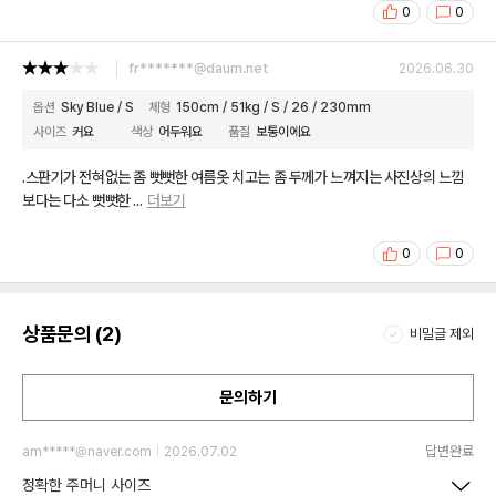
0
0
fr*******@daum.net
2026.06.30
옵션
Sky Blue / S
체형
150cm / 51kg / S / 26 / 230mm
사이즈
커요
색상
어두워요
품질
보통이에요
.스판기가 전혀없는 좀 뻣뻣한 여름옷 치고는 좀 두께가 느껴지는 사진상의 느낌
보다는 다소 뻣뻣한
...
더보기
0
0
상품문의 (2)
비밀글 제외
문의하기
답변완료
am*****@naver.com
2026.07.02
정확한 주머니 사이즈