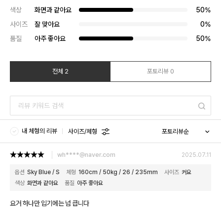
색상
화면과 같아요
50%
사이즈
잘 맞아요
0%
품질
아주 좋아요
50%
전체 2
포토리뷰 0
내 체형의 리뷰
사이즈/체형
wh****@naver.com
2025.07.11
옵션
Sky Blue / S
체형
160cm / 50kg / 26 / 235mm
사이즈
커요
색상
화면과 같아요
품질
아주 좋아요
요거 하나만 입기에는 넘 큽니다