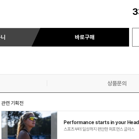
3
구니
바로구매
상품문의
관련 기획전
Performance starts in your Head
스포츠부터 일상까지 편안한 퍼포먼스 글라스