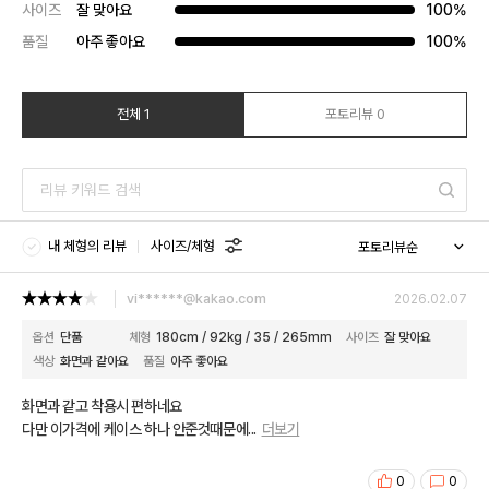
사이즈
잘 맞아요
100%
품질
아주 좋아요
100%
전체 1
포토리뷰 0
내 체형의 리뷰
사이즈/체형
vi******@kakao.com
2026.02.07
옵션
단품
체형
180cm / 92kg / 35 / 265mm
사이즈
잘 맞아요
색상
화면과 같아요
품질
아주 좋아요
화면과 같고 착용시 편하네요
다만 이가격에 케이스 하나 안준것때문에
...
더보기
0
0