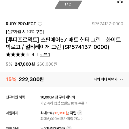
1
/
2
RUDY PROJECT
SP574137-0000
[신규가입 시 10% 쿠폰]
[루디프로젝트] 스핀에어57 매트 헌터 그린 - 화이트
빅로고 / 멀티레이저 그린 (SP574137-0000)
4
리뷰 1
5%
247,000
원
260,000원
15%
222,300
원
나의 최대 혜택가
신규회원 혜택
10,000M 첫 구매 캐시백
가입 축하 입점 브랜드 10% 쿠폰
마일리지
최대 5% (
12,350원
) 적립
최대 6,000M 추가 적립 가능
카드 혜택
무이자 최대 6개월