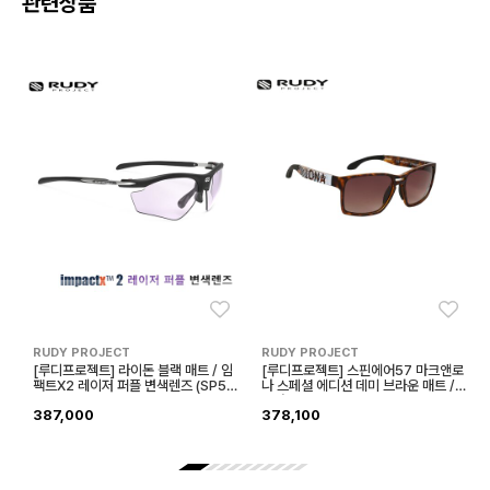
관련상품
좋아요
좋아
RUDY PROJECT
RUDY PROJECT
[루디프로젝트] 라이돈 블랙 매트 / 임
[루디프로젝트] 스핀에어57 마크앤로
팩트X2 레이저 퍼플 변색렌즈 (SP53
나 스페셜 에디션 데미 브라운 매트 /
7506G0000)
브라운 덱 (SP573640-C000)
387,000
378,100