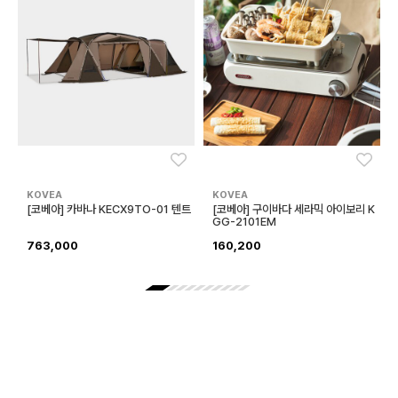
좋아요
좋아
KOVEA
KOVEA
[코베아] 카바나 KECX9TO-01 텐트
[코베아] 구이바다 세라믹 아이보리 K
GG-2101EM
763,000
160,200