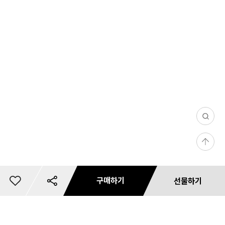
0
/
등
1
1,
록
0
0
구매하기
선물하기
3
총
2
이
0
개
상
3,
리뷰 사진/동영상
문의 사진/동영상
필
댓글(0)
마일리지 안내
카드사 무이자 할부혜택
리뷰 필터
상품 리뷰 작성하기
내 사이즈 등록
별도 주문 안내
마일리지 안내
사용 가능 마일리지 안내
카드사 혜택
재입고 알림 신청
마일리지 안내
배송 안내
혜택 정보
예약판매 배송안내
공유하기
쿠폰 다운로드
미
상품 문의하기
품
상
장바구니
저장
바로구매
선물하기
0
[코베
첨부하기
첨부하기
터
금
지
0
품