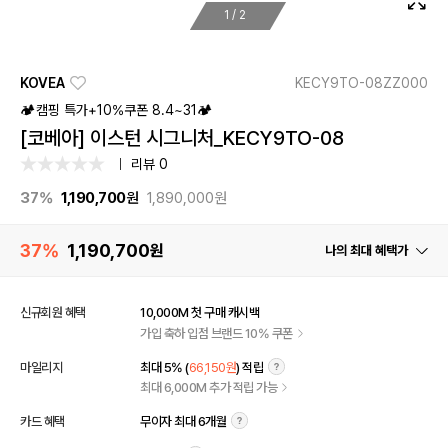
1
/
2
KOVEA
KECY9TO-08ZZ000
🏕️캠핑 특가+10%쿠폰 8.4~31🏕️
[코베아] 이스턴 시그니처_KECY9TO-08
리뷰 0
37%
1,190,700
원
1,890,000원
37%
1,190,700
원
나의 최대 혜택가
신규회원 혜택
10,000M 첫 구매 캐시백
가입 축하 입점 브랜드 10% 쿠폰
마일리지
최대 5% (
66,150원
) 적립
최대 6,000M 추가 적립 가능
카드 혜택
무이자 최대 6개월