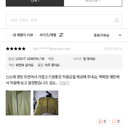
전체 1
포토리뷰 1
내 체형의 리뷰
사이즈/체형
da******@naver.com
2026.05.14
옵션
LIGHT LEMON / M
체형
사이즈
잘 맞아요
색상
화면과 같아요
품질
아주 좋아요
신소재 경량 우븐여서 가볍고 기분좋은 착용감을 제공해 주네요, 백화점 매장에
서 착용해 보고 결정했습니다. 습도
...
더보기
0
0