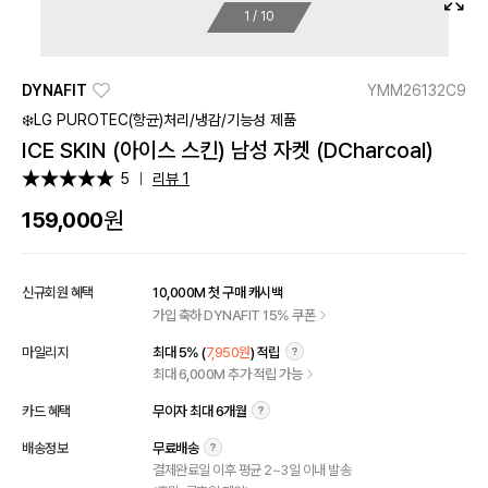
1
/
10
DYNAFIT
YMM26132C9
❄️LG PUROTEC(항균)처리/냉감/기능성 제품
ICE SKIN (아이스 스킨) 남성 자켓 (DCharcoal)
5
리뷰 1
원
159,000
신규회원 혜택
10,000M 첫 구매 캐시백
가입 축하 DYNAFIT 15% 쿠폰
마일리지
최대 5% (
7,950원
) 적립
최대 6,000M 추가 적립 가능
카드 혜택
무이자 최대 6개월
배송정보
무료배송
결제완료일 이후 평균 2~3일 이내 발송