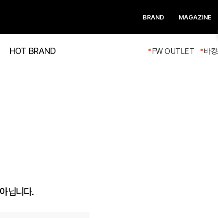
BRAND
MAGAZINE
HOT BRAND
FW OUTLET
바캉
 아닙니다.