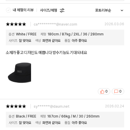
내 체형의 리뷰
사이즈/체형
ca*********@naver.com
2026.03.06
옵션
White / FREE
체형
180cm / 87kg / 2XL / 36 / 280mm
사이즈
잘 맞아요
색상
화면과 같아요
품질
아주 좋아요
소재가 좋고 디자인도 예쁩니다 방수기능도 기대되네요
0
0
sy******@daum.net
2026.02.24
옵션
Black / FREE
체형
167cm / 66kg / M / 30 / 260mm
사이즈
잘 맞아요
색상
화면과 같아요
품질
아주 좋아요