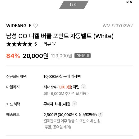
1
/
6
WIDEANGLE
WMP23Y02W2
남성 CO 니켈 버클 포인트 자동벨트 (White)
5
리뷰 14
원
84%
20,000
129,000원
혜택안내
신규회원 혜택
10,000M 첫 구매 캐시백
마일리지
최대 5% (
1,000원
) 적립
최대 6,000M 추가 적립 가능
카드 혜택
무이자 최대 6개월
배송정보
2,500원 (30,000원 이상 무료배송)
결제완료일 이후 평균 2~3일 이내 발송
(주말, 공휴일 제외)