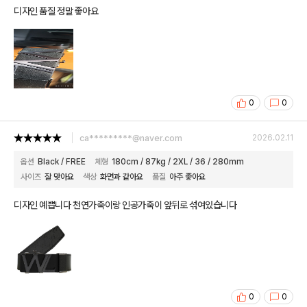
디자인 품질 정말 좋아요
0
0
ca*********@naver.com
2026.02.11
옵션
Black / FREE
체형
180cm / 87kg / 2XL / 36 / 280mm
사이즈
잘 맞아요
색상
화면과 같아요
품질
아주 좋아요
디자인 예쁩니다 천연가죽이랑 인공가죽이 앞뒤로 섞여있습니다
0
0