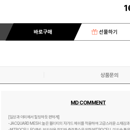
1
바로구매
선물하기
상품문의
MD COMMENT
[일상과 야외에서 힐링하듯 편하게]

-JACQUARD MESH :높은 퀄리티의 자가드 메쉬를 적용하여 고급스러운 소재감과
-NITROCELL FOAM : 부드러운 착지와 충격흡수을 위한 NITROCELL 미드솔 폼