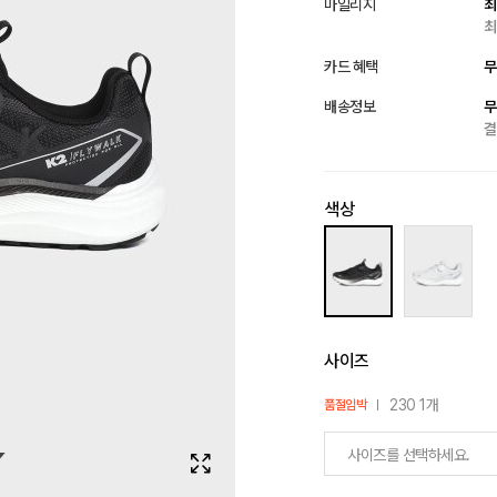
마일리지
최
최
카드 혜택
무
배송정보
무
결
색상
사이즈
230 1개
품절임박
사이즈를 선택하세요.