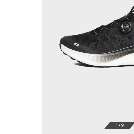
1
/
9