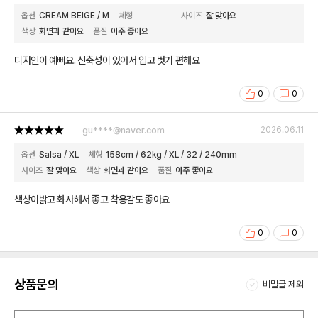
옵션
CREAM BEIGE / M
체형
사이즈
잘 맞아요
색상
화면과 같아요
품질
아주 좋아요
디자인이 예뻐요. 신축성이 있어서 입고 벗기 편해요
0
0
gu****@naver.com
2026.06.11
옵션
Salsa / XL
체형
158cm / 62kg / XL / 32 / 240mm
사이즈
잘 맞아요
색상
화면과 같아요
품질
아주 좋아요
색상이밝고 화사해서 좋고 착용감도 좋아요
0
0
상품문의
비밀글 제외