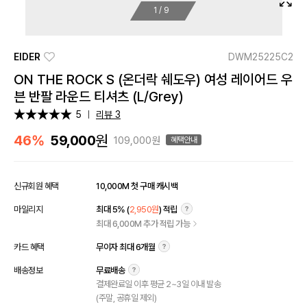
1
/
9
EIDER
DWM25225C2
ON THE ROCK S (온더락 쉐도우) 여성 레이어드 우
븐 반팔 라운드 티셔츠 (L/Grey)
5
리뷰 3
원
46%
59,000
109,000원
혜택안내
신규회원 혜택
10,000M 첫 구매 캐시백
마일리지
최대 5% (
2,950원
) 적립
최대 6,000M 추가 적립 가능
카드 혜택
무이자 최대 6개월
배송정보
무료배송
결제완료일 이후 평균 2~3일 이내 발송
(주말, 공휴일 제외)