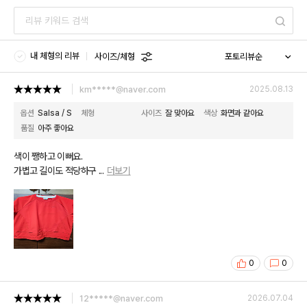
내 체형의 리뷰
사이즈/체형
km*****@naver.com
2025.08.13
옵션
Salsa / S
체형
사이즈
잘 맞아요
색상
화면과 같아요
품질
아주 좋아요
색이 쨍하고 이뻐요.
가볍고 길이도 적당하구
...
더보기
0
0
12*****@naver.com
2026.07.04