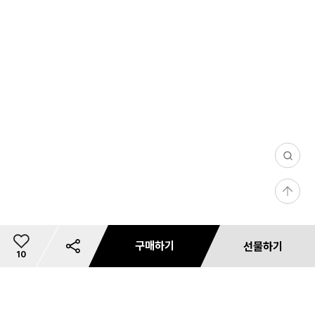
0
/
등
1
록
0
0
구매하기
선물하기
5
총
10
9,
이
0
개
상
0
리뷰 사진/동영상
문의 사진/동영상
필
댓글(0)
마일리지 안내
카드사 무이자 할부혜택
리뷰 필터
상품 리뷰 작성하기
내 사이즈 등록
별도 주문 안내
마일리지 안내
사용 가능 마일리지 안내
카드사 혜택
재입고 알림 신청
마일리지 안내
배송 안내
혜택 정보
예약판매 배송안내
공유하기
쿠폰 다운로드
미
상품 문의하기
품
상
장바구니
저장
바로구매
선물하기
0
ON T
첨부하기
첨부하기
터
금
지
0
품
HE R