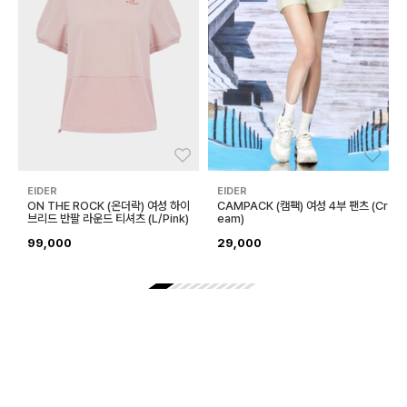
좋아요
좋아
EIDER
EIDER
ON THE ROCK (온더락) 여성 하이
CAMPACK (캠팩) 여성 4부 팬츠 (Cr
브리드 반팔 라운드 티셔츠 (L/Pink)
eam)
99,000
29,000