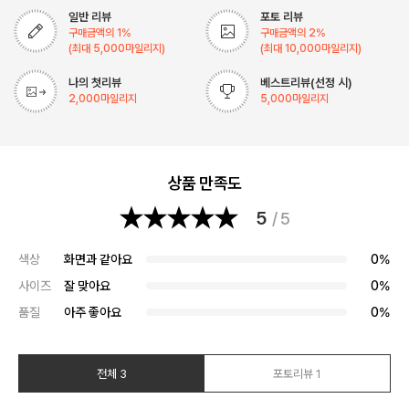
일반 리뷰
포토 리뷰
구매금액의
1
%
구매금액의
2
%
(최대
5,000
마일리지)
(최대
10,000
마일리지)
나의 첫리뷰
베스트리뷰(선정 시)
2,000
마일리지
5,000
마일리지
상품 만족도
5
/ 5
색상
화면과 같아요
0%
사이즈
잘 맞아요
0%
품질
아주 좋아요
0%
전체 3
포토리뷰 1