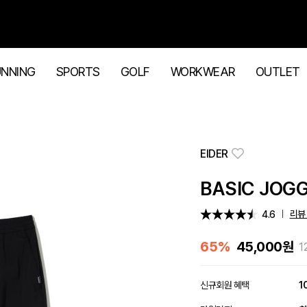
UNNING
SPORTS
GOLF
WORKWEAR
OUTLET
EIDER
BASIC JOG
리뷰 
4.6
65%
45,000
원
1
신규회원 혜택
1