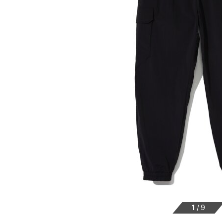
1
/
9