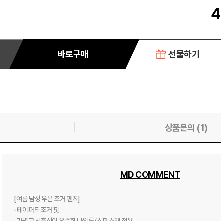
4
바로구매
선물하기
상품문의 (1)
MD COMMENT
[여름 남성 우븐 조거 팬츠] 

-테이퍼드 조거 핏

-가볍고 신축성이 우수한 나일론/스판 소재 적용
