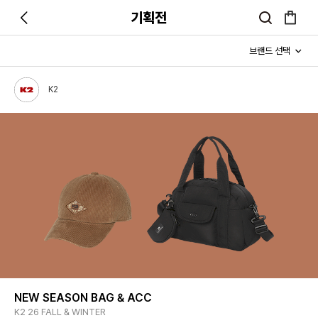
기획전
K2
NEW SEASON BAG & ACC
K2 26 FALL & WINTER