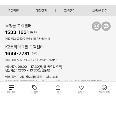
PC버전
매장찾기
고객센터
쇼핑몰 입점
쇼핑몰 고객센터
1533-1631
(유료)
080-522-0040(수신자부담) / 온라인상담
K2코리아그룹 고객센터
1644-7781
(유료)
080-468-7782(수신자부담) / 오프라인,AS상담
상담시간 : 09:00 ~ 17:30(토,일, 공휴일 휴무)
점심시간 : 12:30 ~ 13:30(상담불가)
이용약관
개인정보 처리방침
회사 소개
COPYRIGHT(C)2022 The K-connect Co.,Ltd ALL RIGHTS RESERVED.
K.VILLAGE에서 판매되는 일부 상품은 입점한 개별 판매자가 판매하며, K.VILLAGE는 해
총
카테고리
브랜드
홈
좋아요
마이페이지
당 상품의 통신판매중개자로서 거래에 대한 책임을 지지 않습니다.
0
개
상
필
원
K.VILLAGE
별도 주문 안내
재입고 알림 신청
브랜드 선택
품
상
장바구니
바로구매
터
금
품
사이즈를 선택하세요.
액