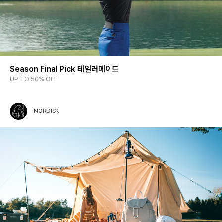
Season Final Pick 테일러메이드
UP TO 50% OFF
NORDISK