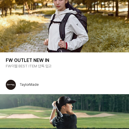
FW OUTLET NEW IN
FW이월 BEST ITEM 단독 입고
TaylorMade